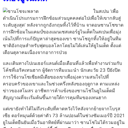
ในสเปน ‘เพื่อ
ดำเนินโปรแกรมการฝึกซ้อมส่วนบุคคลต่อไปเพื่อให้เขากลับสู่
ระดับสูงสุด’ หลังจากถูกอังกฤษทิ้งไว้ที่บ้าน จาดอนซานโชขาด
การฝึกซ้อมในแคมป์ของแมนเชสเตอร์ยูไนเต็ดในสเปนเพื่อมุ่ง
เน้นไปที่การแก้ปัญหาล่าสุดของเขา ซานโชถูกทิ้งให้อยู่ในทีม
ชาติอังกฤษสำหรับฟุตบอลโลกโดยไม่ได้เล่นให้ยูไนเต็ด ตั้งแต่
เดือนตุลาคมเนื่องจากอาการป่วย
และเดินทางไปเนเธอร์แลนด์เมื่อเดือนที่แล้วเพื่อทำงานร่วมกับ
โค้ชที่เอริคเทนฮาก ผู้จัดการทีมแนะนำ นักเตะวัย 23 ปียังปิด
การใช้งานโซเชียลมีเดียของเขาเพื่อมุ่งความสนใจไปที่
ครอบครัวของเขาและในช่วงครึ่งหลังของฤดูกาล ตามแหล่ง
ข่าวของสโมสร อาชีพการค้าแข้งของซานโช่ในยูไนเต็ดมี
สัญญาณที่จะเริ่มต้นขึ้นภายใต้การคุมทีมของเทนฮาก
แต่เขายังทำได้ไม่ถึงระดับที่คาดหวังไว้หลังจากย้ายจากโบรุส
เซีย ดอร์ทมุนด์ด้วยค่าตัว 73 ล้านปอนด์ในช่วงซัมเมอร์ปี 2021
ยูไนเต็ดยืนยันเมื่อวันอาทิตย์ที่ผ่านมาว่า ซานโชไม่ได้รวมอยู่ใน