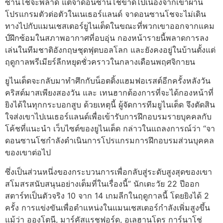
ซานโชจะพลาด แต่จาดอนซานโชขาดไปเนื่องจากเขาผ่าน
โปรแกรมตัวต่อตัวในเนเธอร์แลนด์ จาดอนซานโชจะไม่เดิน
ทางไปกับแมนเชสเตอร์ยูไนเต็ดในขณะที่พวกเขาออกจากแคม
ป์ฝึกซ้อมในสภาพอากาศที่อบอุ่น กองหน้ารายนี้พลาดการลง
เล่นในทีมชาติอังกฤษชุดฟุตบอลโลก และยังคงอยู่ในบ้านตั้งแต่
ฤดูกาลพรีเมียร์ลีกหยุดชั่วคราวในกลางเดือนพฤศจิกายน
ยูไนเต็ดจะกลับมาทำศึกกับน็อตติ้งแฮมฟอเรสต์อีกครั้งหลังวัน
คริสต์มาสเพียงสองวัน และ เทนฮากต้องการที่จะได้กองหน้าที่
ยิงได้ในทุกกระบอกสูบ ด้วยเหตุนี้ ผู้จัดการทีมยูไนเต็ด จึงตัดสิน
ใจส่งเขาไปเนเธอร์แลนด์เพื่อเข้ารับการฝึกอบรมรายบุคคลกับ
โค้ชที่แนะนำ เว็บไซต์ของยูไนเต็ด กล่าวในแถลงการณ์ว่า “จา
ดอนซานโชกำลังดำเนินการโปรแกรมการฝึกอบรมส่วนบุคคล
ของเขาต่อไป
ซึ่งเป็นส่วนหนึ่งของกระบวนการเพื่อกลับสู่ระดับสูงสุดของเขา
สโมสรสนับสนุนอย่างเต็มที่ในเรื่องนี้” นักเตะวัย 22 ปีออก
สตาร์ทเป็นตัวจริง 10 จาก 14 เกมลีกในฤดูกาลนี้ โดยยิงได้ 2
ครั้ง การแข่งขันเพื่อตำแหน่งในแมนเชสเตอร์กำลังเพิ่มสูงขึ้น
แม้ว่า อองโตนี, มาร์คัสแรชฟอร์ด, อเลฮานโดร การ์นาโช่