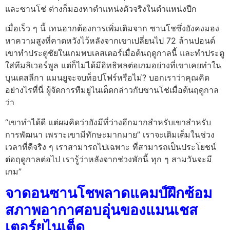
และซานโช่ ต่างก็มองหาตำแหน่งตัวจริงในตำแหน่งปีก
เมื่อเร็ว ๆ นี้ เทนฮากต้องการเพิ่มเติมจาก ซานโชซึ่งยังคงมอง
หาความสูงที่คาดหวังไว้หลังจากเขาเปลี่ยนไป 72 ล้านปอนด์
เขาทำประตูชัยในเกมพบเลสเตอร์เมื่อต้นฤดูกาลนี้ และทำประตู
ใส่ทีมลิเวอร์พูล แต่ก็ไม่ได้มีอิทธิพลต่อเกมอย่างที่เขาเคยทำใน
บุนเดสลีกา แมนยูจะจบท็อปโฟร์หรือไม่? บอกเราว่าคุณคิด
อย่างไรที่นี่ ผู้จัดการทีมยูไนเต็ดกล่าวกับซานโช่เมื่อต้นฤดูกาล
ว่า
“เขาทำได้ดี แต่ผมคิดว่ายังมีที่ว่างอีกมากสำหรับเขาสำหรับ
การพัฒนา เพราะเขามีทักษะมากมาย” เราจะเติมเต็มในช่วง
เวลาที่ดีจริง ๆ เราสามารถไปเฉพาะ ที่สามารถเป็นประโยชน์
ต่อฤดูกาลต่อไป เรารู้ว่าหลังจากช่วงพักนี้ ทุก ๆ สามวันจะมี
เกม”
จาดอนซานโชพลาดแคมป์ฝึกซ้อม
สภาพอากาศอบอุ่นของแมนเชส
เตอร์ยูไนเต็ด