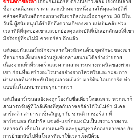
ซานติกาซอร์ล่า
เดอะกันเนอร์ส ตกเป็นข่าวเชื่อมโยงกับหลาย
ชื่อก่อนเดือนมกราคม และเป้าหมายหนึ่งอาจให้คุณสมบัติที่
คล้ายคลึงกับอดีตกองกลางทีมชาติสเปนเมื่ออายุครบ 38 ปีใน
วันนี้ ผู้สนับสนุนได้รําลึกถึงความดีของเขา แบ่งปันคลิปช่วง
เวลาที่ดีที่สุดของเขาและยกย่องคุณสมบัติที่เป็นเอกลักษณ์ที่เขา
มีจริงอยู่ที่จะไม่มี คาซอร์ล่า อีกแล้ว
แต่เดอะกันเนอร์สมักจะพลาดใครสักคนด้วยชุดทักษะของเขา
ที่สามารถเลี้ยงบอลผ่านคู่แข่งกลางสนามได้อย่างง่ายดาย
เนื่องจากเท้าที่รวดเร็วและความสามารถทางเทคนิคของพวก
เขา ก่อนที่จะสร้างอะไรบางอย่างจากไหวพริบและระยะการ
ผ่านบอลที่น่าประทับใจคุณอาจแย้งว่า มาร์ติน โอเดการ์ด ทํา
แบบนั้นในบทบาทเกมรุกมากกว่า
แต่เมื่ออาร์เซนอลยังคงถูกโยงกับชื่อเดียวโดยเฉพาะ พวกเขาก็
สามารถจับคู่ที่ใกล้เคียงที่สุดกับกาซอร์ล่าได้ในไม่ช้า มิเคล
อาร์เตต้า สามารถเซ็นสัญญากับ ซานติ กาซอร์ล่า ที่
อาร์เซนอล กับปารีส แซงต์-แชร์กแมงนั่นเป็นเพราะรายงาน
หลายฉบับเชื่อมโยงบาเลนเซียและยูนุสมูซาห์กองกลางของ กับ
การย้ายกลับไปที่สโมสรที่เขาใช้เวลาเจ็ดปีด้วย