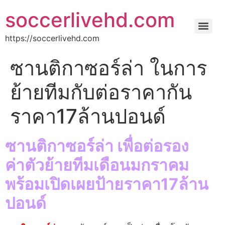
soccerlivehd.com
https://soccerlivehd.com
ซานติกาซอร์ล่า ในการ
ย้ายทีมกับต่อราคากัน
ราคา17ล้านปอนด์
ซานติกาซอร์ล่า เพื่อต่อรอง
ค่าตัวย้ายทีมเดือนมกราคม
พร้อมเปิดเผยป้ายราคา17ล้าน
ปอนด์