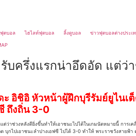
วฟุตบอล
ไฮไลท์ฟุตบอล
ลิ้งดูบอล
ข่าวฟุตบอลต่างประเ
MAP
ิอิรับครึ่งแรกน่าอึดอัด แต่ว่
ะ อิชิอิ หัวหน้าผู้ฝึกบุรีรัมย์ยูไน
 ถึงถิ่น 3-0
อัดแต่ว่าช่วงหลังดียิ่งขึ้นทำให้เอาชนะไปได้ในเกมนัดหมายนี้ การเค
ไนเต็ด บุกไปเอาชนะลำปางเอฟซี ไปได้ 3-0 ทำให้ พระราชวังสายฟ้