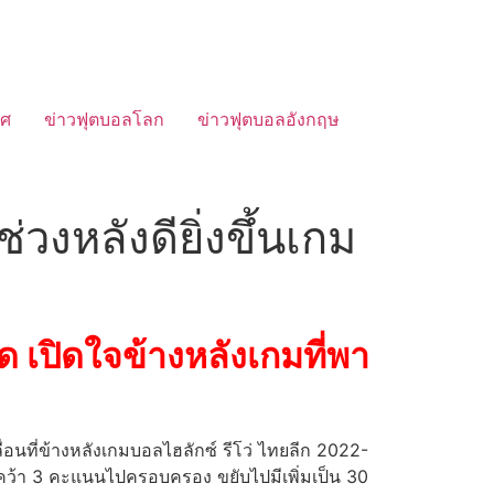
ทศ
ข่าวฟุตบอลโลก
ข่าวฟุตบอลอังกฤษ
าช่วงหลังดียิ่งขึ้นเกม
เต็ด เปิดใจข้างหลังเกมที่พา
ลื่อนที่ข้างหลังเกมบอลไฮลักซ์ รีโว่ ไทยลีก 2022-
า คว้า 3 คะแนนไปครอบครอง ขยับไปมีเพิ่มเป็น 30