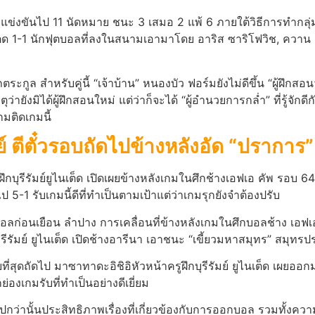
 แข่งขันไป 11 นัดหมาย ชนะ 3 เสมอ 2 แพ้ 6 ภายใต้วิธีการทำกลุ่มข
็ด 1-1 นักฟุตบอลที่ลงในสนามเอามาโดย อาริส ซาริโฟวิช, ควาน แด 
ภตระกูล สำหรับคู่นี้ “เจ้าบ้าน” หนองบัว ฟอร์มยังไม่ดีขึ้น “ผู้ฝึ
ว่ายังมิได้ผู้ฝึกสอนใหม่ แต่ว่าก็จะได้ “ผู้อำนวยการกล่ำ” ที่รู้
กมติดเกมนี้
มย์ ตีตั๋วรอบถัดไปข้างหลังอัด “ปราการ
ฝึกบุรีรัมย์ยูไนเต็ด เปิดเผยข้างหลังเกมในศึกช้างเอฟเอ คัพ รอบ 64
ไป 5-1 รับเกมนี้ดีที่ทำเป็นตามเป้าแต่ว่าเกมรุกยังจำต้องปรับ
อลก่อนเยือน ลำปาง การเคลื่อนที่ข้างหลังเกมในศึกบอลช้าง เอฟเอ 
ัมย์ ยูไนเต็ด เปิดช้างอารีนา เอาชนะ “เขี้ยวมหาสมุทร” สมุทรปรา
ี่สุดถัดไป มาซาทาดะอิชิอิหัวหน้าครูฝึกบุรีรัมย์ ยูไนเต็ด เผยออกม
่องเกมรับที่ทำเป็นอย่างดีเยี่ยม
งไปกว่านั้นประสิทธิภาพเรื่องที่เกี่ยวข้องกับการออกบอล รวมทั้งค