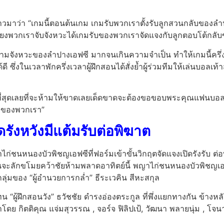
กล่าวมาว่า “เกมนี้ตอนต้นเกม เกมรับพวกเราตั้งรับลูกสวนกลับของลำ
ียงพวกเราจับจังหวะได้เกมรับของพวกเราจัดแจงกับลูกตอบโต้กลับข
มจังหวะของลำปางเอฟซี มากจนเกินความจำเป็น ทำให้เกมนี้ครึ่งแร
 ซึ่งในเวลาพักครึ่งเวลาผู้ฝึกสอนได้สั่งย้ำผู้ร่วมทีมให้เล่นบอลเท
่สุดเลยที่จะห้ามให้ขาดเลยเด็ดขาดจะต้องขอขอบพระคุณแฟนบอลที่เ
ุ่มของพวกเรา”
รังหวังมีแต้มรับต่อพิฆาต
ก่ชนหนองบัวพิชญเอฟซีที่ฟอร์มเข้าขั้นวิกฤตจัดแจงเปิดรังรับ ต่
ือนจะลักขโมยคว้าชัยห้ามพลาดอาทิตย์นี้ พญาไก่ชนหนองบัวพิชญเอฟซ
่มของ “ผู้อำนวยการกล่ำ” ธีระเวคิน สีหะสกุล
 “ผู้ฝึกสอนวัง” ธวัชชัย ดำรงอ่องตระกูล ที่พึ่งแยกทางกัน ข้างหลัง
โดย กิตติคุณ แจ่มสุวรรณ , จอร์จ ฟิลิปเป้, วัฒนา พลายนุ่ม , โจน