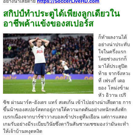
อย่างน่าเสียดาย
https://SoccerLiveHD.com
สกิปป์ทําประตูได้เพียงลูกเดียวใน
อาชีพค้าแข้งของสเปอร์ส
ก็ทําผลงานได้
อย่างน่าประทับ
ใจในครึ่งแรก
โดยช่วงแรกก็
มาได้ประตูปิด
ท้าย จากจังหวะ
ที่ เฟรงกี้ เดอ
ยอง โหม่งข้าม
หัว อิวาน เปริ
ซิช ผ่านมาร์ค-อังเดร แทร์ สเตเก้น เข้าไปอย่างน่าเสียดาย
การ
ขึ้นนําของสเปอร์สตกอยู่ภายใต้ความกดดันอย่างหนักหลังพัก
เบรกเนื่องจากบาร์ซ่าวางบอลเข้าประตูทีมเยือน แต่การแสดง
เกมรับอย่างมีระเบียบวินัยซึ่งดาวินสันซานเชซมองว่ามันจะทํา
ให้เจ้าบ้านหงุดหงิด