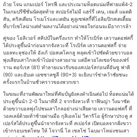
ถ้วย โจน แกมเปอร์ โทรฟี่ และประณามท็อตแน่มที่พ่ายแพ้4-2
ในเกมปรีซีซั่นนัดสุดท้าย
สเปอร์สไม่มี แฮร์รี่ เคน, เจมส์ แมดดิ
สัน, คริสเตียน โรเมโร่และเดยัน คูลูเซฟสกี้ที่โอลิมปิกสเตเดี้ยม
ที่บาร์เซโลน่าแต่ทําผลงานได้อย่างน่าพอใจก่อนจะมีอาการล้า
คู่ของ โอลิเวอร์ สคิปป์ในครึ่งแรก ทําให้โรเบิร์ต เลวานดอฟสกี้
ได้ประตูขึ้นนําก่อนจากจังหวะที่ โรเบิร์ต เลวานดอฟสกี้ จ่าย
บอลทะลุช่องให้ อังเก้ ปอสเตโคกลู หลุดเข้าไปซัดด้วยขวาบอล
พุ่งเสียบเสาไกลเข้าไปอย่างสวยงาม
แต่อีควอไลเซอร์ของเฟร์
ราน ตอร์เรส (81) ทําลายแนวรับของสเปอร์สก่อนที่อันซู ฟาติ
(90) และอับเด เอซซาลซูลี (90+3) จะยิงบาร์ซ่าคว้าชัยชนะ
ครั้งแรกในบ้านชั่วคราวของพวกเขา
ในขณะที่งานพัฒนาใหม่ที่คัมป์นูยังคงดําเนินต่อไป
ท็อตแน่มได้
ประตูขึ้นนํา 2-0 ในนาทีที่ 2 จากจังหวะที่ ราฟินญ่า วิ่งมาซัด
ด้วยขวาบอลพุ่งไปชนเสาไกลอย่างน่าเสียดาย เลวานดอฟสกี้ ที่
วอลเลย์ด้วยเท้าซ้ายผ่านมือ กุลิเอลโม่ วิคาริโอ ผู้รักษาประตู
ส
เปอร์สได้ประตูขึ้นนําจากจังหวะที่ สเปอร์ส เปิดบอลจากฝั่งขวา
เข้ากรอบเขตโทษ ให้ โจวานี่ โล เซลโซ่ โฉบมาโหม่งชนเสา