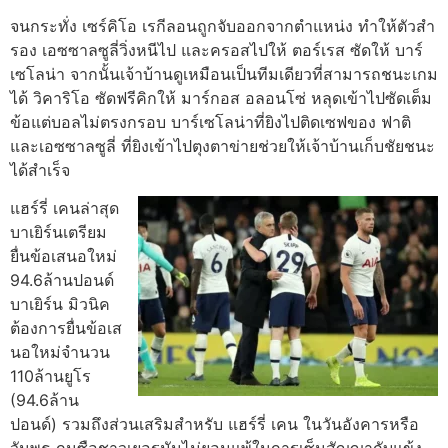
จนกระทั่ง เซร์คิโอ เรกีลอนถูกจับออกจากตําแหน่ง ทําให้ตัวสํา
รอง เอซซาลซูลี่วิ่งหนีไป และครอสไปให้ ตอร์เรส ซัดให้ บาร์
เซโลน่า
จากนั้นเจ้าบ้านดูเหมือนเป็นทีมเดียวที่สามารถชนะเกม
ได้ วิคาริโอ ซัดฟรีคิกให้ มาร์กอส อลอนโซ่ หลุดเข้าไปซัดเต็ม
ข้อแต่บอลไม่ตรงกรอบ บาร์เซโลน่าที่ยิงไปติดเซฟของ ฟาติ
และเอซซาลซูลี่ ที่ยิงเข้าไปตุงตาข่ายช่วยให้เจ้าบ้านเก็บชัยชนะ
ได้สําเร็จ
แฮร์รี่ เคนล่าสุด
บาเยิร์นเตรียม
ยื่นข้อเสนอใหม่
94.6ล้านปอนด์
บาเยิร์น มิวนิค
ต้องการยื่นข้อเส
นอใหม่จํานวน
110ล้านยูโร
(94.6ล้าน
ปอนด์) รวมถึงส่วนเสริมสําหรับ แฮร์รี่ เคน ในวันอังคารหรือ
วันพุธ
กุนซือชาวเยอรมันไม่ยอมแพ้ในการเซ็นสัญญากับแข้ง