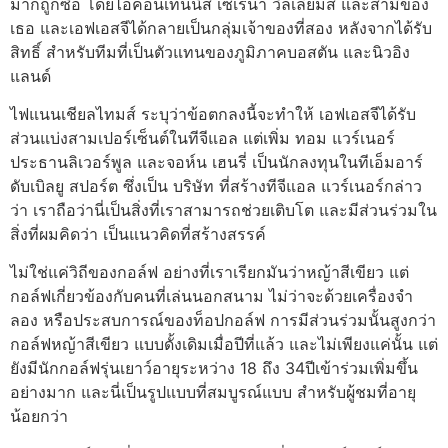
มาก็ถูกซื้อ โดยไอคอนเทนนิส เซเรน่า วิลเลียมส์ และสามีของ
เธอ และเอฟเอสจีได้กลายเป็นกลุ่มเจ้าของที่สอง หลังจากได้รับ
สิทธิ์ สําหรับทีมที่เป็นตัวแทนของภูมิภาคบอสตัน และนิวอิง
แลนด์
ไฟแนนเชียลไทมส์ ระบุว่าข้อตกลงนี้จะทําให้ เอฟเอสจีได้รับ
ส่วนแบ่งสามเปอร์เซ็นต์ในทีจีแอล แต่เพิ่ม ทอม แวร์เนอร์
ประธานลิเวอร์พูล และจอห์น เฮนรี่ เป็นนักลงทุนในทีเอ็มอาร์
ดับเบิลยู สปอร์ต ซึ่งเป็น บริษัท ที่สร้างทีจีแอล แวร์เนอร์กล่าว
ว่า เราถือว่านี่เป็นสิ่งที่เราสามารถช่วยเติบโต และมีส่วนร่วมใน
สิ่งที่ผมคิดว่า เป็นแนวคิดที่สร้างสรรค์
ไม่ใช่แค่วิถีของกอล์ฟ อย่างที่เราเรียกมันว่าหญ้าสีเขียว แต่
กอล์ฟเกี่ยวข้องกับคนที่เล่นนอกสนาม ไม่ว่าจะด้วยเครื่องจํา
ลอง หรือประสบการณ์ของท็อปกอล์ฟ การมีส่วนร่วมนั้นสูงกว่า
กอล์ฟหญ้าสีเขียว แบบดั้งเดิมเมื่อปีที่แล้ว และไม่เพียงแค่นั้น แต่
ยังมีนักกอล์ฟรุ่นเยาว์อายุระหว่าง 18 ถึง 34ปีเข้าร่วมเพิ่มขึ้น
อย่างมาก และนี่เป็นรูปแบบที่สมบูรณ์แบบ สําหรับผู้ชมที่อายุ
น้อยกว่า