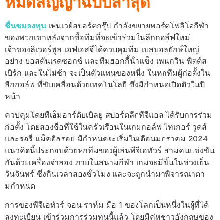
หมดสัญญาฉบับล่าสุด
ชื่นชมลงทุน
เฟนเวย์สปอร์ตกรุ๊ป กําลังขยายพอร์ตโฟลิโอกีฬา
ของพวกเขาหลังจากซื้อทีมที่จะเข้าร่วมในลีกกอล์ฟใหม่
เจ้าของลิเวอร์พูล เอฟเอสจีได้ควบคุมทีม เบสบอลยักษ์ใหญ่
อย่าง บอสตันเรดซอกซ์ และทีมฮอกกี้น้ําแข็ง เพนกวิน พิตต์ส
เบิร์ก และในไม่ช้า จะเป็นตัวแทนของหนึ่ง ในหกทีมผู้ก่อตั้งใน
ลีกกอล์ฟ ที่ขับเคลื่อนด้วยเทคโนโลยี ซึ่งมีกําหนดเปิดตัวในปี
หน้า
ควบคุมโดยทีเอ็มอาร์ดับเบิลยู สปอร์ตลีกทีจีแอล ได้รับการร่วม
ก่อตั้ง โดยสองชื่อที่ใช้ในครัวเรือนในเกมกอล์ฟ ไทเกอร์ วูดส์
และรอรี่ แม็คอิลรอย
มีกําหนดจะเริ่มในเดือนมกราคม 2024
แนวคิดนี้ประกอบด้วยหกทีมของผู้เล่นพีจีเอทัวร์ สามคนแข่งขัน
กันด้วยเครื่องจําลอง ภายในสนามกีฬา เกมจะมีขึ้นในช่วงเย็น
วันจันทร์ ซึ่งกินเวลาสองชั่วโมง และจะถูกนํามาพิจารณาตา
มกําหนด
การของพีจีเอทัวร์ จอน ราห์ม มือ 1 ของโลกเป็นหนึ่งในผู้ที่ได้
ลงทะเบียน เข้าร่วมการร่วมทุนนี้แล้ว โดยมีคู่หูชาวอังกฤษของ