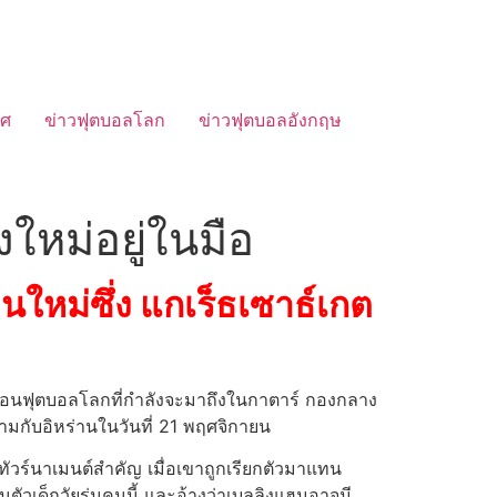
ทศ
ข่าวฟุตบอลโลก
ข่าวฟุตบอลอังกฤษ
ใหม่อยู่ในมือ
ใหม่ซึ่ง แกเร็ธเซาธ์เกต
่อนฟุตบอลโลกที่กำลังจะมาถึงในกาตาร์ กองกลาง
มกับอิหร่านในวันที่ 21 พฤศจิกายน
นทัวร์นาเมนต์สำคัญ เมื่อเขาถูกเรียกตัวมาแทน
ตัวเด็กวัยรุ่นคนนี้ และอ้างว่าเบลลิงแฮมอาจมี