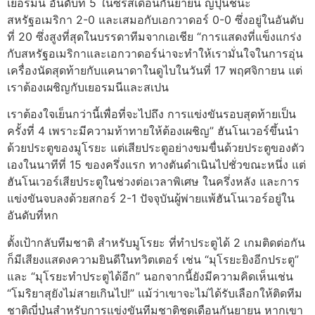
เยอรมนี อันดับที่ 5 ในซีรีส์เดือนกันยายน ญี่ปุ่นชนะ
สหรัฐอเมริกา 2-0 และเสมอกับเอกวาดอร์ 0-0 ซึ่งอยู่ในอันดับ
ที่ 20 ซึ่งสูงที่สุดในบรรดาทีมจากเอเชีย “การแสดงที่แข็งแกร่ง
กับสหรัฐอเมริกาและเอกวาดอร์น่าจะทำให้เรามั่นใจในการอุ่น
เครื่องนัดสุดท้ายกับแคนาดาในดูไบในวันที่ 17 พฤศจิกายน แต่
เราต้องเผชิญกับเยอรมนีและสเปน
เราต้องใจเย็นกว่านี้เพื่อที่จะไปถึง การแข่งขันรอบสุดท้ายเป็น
ครั้งที่ 4 เพราะมีความท้าทายให้ต้องเผชิญ” ฮันโนเวอร์ขึ้นนำ
ด้วยประตูของมูโรยะ แต่เสียประตูอย่างขมขื่นด้วยประตูของตัว
เองในนาทีที่ 15 ของครึ่งแรก ทางตันดำเนินไปชั่วขณะหนึ่ง แต่
ฮันโนเวอร์เสียประตูในช่วงต่อเวลาพิเศษ ในครึ่งหลัง และการ
แข่งขันจบลงด้วยสกอร์ 2-1 ปัจจุบันผู้พ่ายแพ้ฮันโนเวอร์อยู่ใน
อันดับที่หก
ตั้งเป้ากลับทีมชาติ สำหรับมูโรยะ ที่ทำประตูได้ 2 เกมติดต่อกัน
ก็มีเสียงแสดงความยินดีในทวิตเตอร์ เช่น “มุโรยะยิงอีกประตู”
และ “มุโรยะทำประตูได้อีก” นอกจากนี้ยังมีความคิดเห็นเช่น
“โมริยาสุยังไม่สายเกินไป!” แม้ว่าเขาจะไม่ได้รับเลือกให้ติดทีม
ชาติญี่ปุ่นสำหรับการแข่งขันทีมชาติชุดเดือนกันยายน หากเขา