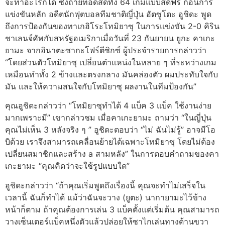
จะทำอะไรก็ได้ ซึ่งถ่ายทอดสดทั้ง 64 เกมแบบสดฟรี ก่อนการ
แข่งขันหลัก อดีตนักฟุตบอลทีมชาติญี่ปุ่น อัตซูโตะ อูชิดะ พูด
ถึงการป้องกันของทาเกฮิโระโทมิยาซุ ในการแข่งขัน 2-0 คิริน
ชาเลนจ์คัพกับสหรัฐอเมริกาเมื่อวันที่ 23 กันยายน ยูกะ คาเกะ
ยามะ จากฮินาตะซากะโฟร์ตีซิกซ์ ผู้ประจำรายการกล่าวว่า
“โดยส่วนตัวโทมิยาซุ เปลี่ยนตำแหน่งในหลาย ๆ ที่ระหว่างเกม
เหมือนทำทั้ง 2 ข้างและตรงกลาง มันคล่องตัว ผมประทับใจกับ
มัน และให้ความสนใจกับโทมิยาซุ ผลงานในทีมป้องกัน”
คุณอูชิดะกล่าวว่า “โทมิยาซุทำได้ 4 แบ็ค 3 แบ็ค ใช้งานง่าย
มากเพราะมี” เขากล่าวชม เมื่อคาเกะยามะ ถามว่า “ในญี่ปุ่น
คุณไม่เห็น 3 หลังจริง ๆ ” อูชิดะตอบว่า “ไม่ ฉันไม่รู้” อาจมีโอ
บิด้วย เราจึงสามารถเคลื่อนย้ายได้เฉพาะโทมิยาซุ โดยไม่ต้อง
เปลี่ยนสมาชิกและสร้าง a สามหลัง” ในการตอบคำถามของคา
เกะยามะ “คุณคิดว่าจะใช้รูปแบบใด”
อูชิดะกล่าวว่า “ถ้าคุณเริ่มพูดถึงเรื่องนี้ คุณจะทำไม่เสร็จใน
เวลานี้ ฉันก็ทำได้ แม้ว่าฉันจะวาง (ยูตะ) นากายามะไว้ข้าง
หน้าก็ตาม ถ้าคุณต้องการเล่น 3 แบ็คตั้งแต่เริ่มต้น คุณสามารถ
วางเซ็นเตอร์แบ็คหนึ่งตัวแล้วปล่อยให้ซาไกเล่นทางด้านขวา