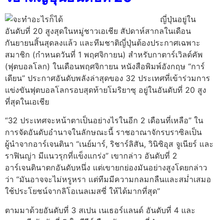
ญี่ปุ่นอยู่ใน
อันดับที่ 20 สูงสุดในหมู่ชาวเอเชีย สัปดาห์สากลในเดือน
กันยายนสิ้นสุดลงแล้ว และทีมชาติญี่ปุ่นต้องประกาศเฉพาะ
สมาชิก (กำหนดวันที่ 1 พฤศจิกายน) สำหรับกาตาร์เวิลด์คัพ
(ฟุตบอลโลก) ในเดือนพฤศจิกายน หนังสือพิมพ์อังกฤษ “การ์
เดียน” ประกาศอันดับพลังล่าสุดของ 32 ประเทศที่เข้าร่วมการ
แข่งขันฟุตบอลโลกรอบสุดท้ายโมริยาซุ อยู่ในอันดับที่ 20 สูง
ที่สุดในเอเชีย
“32 ประเทศจะหน้าตาเป็นอย่างไรในอีก 2 เดือนที่เหลือ” ใน
การจัดอันดับอำนาจในลักษณะนี้ ราชอาณาจักรบราซิลเป็น
ผู้นำจากอาร์เจนตินา “เนย์มาร์, ริชาร์ลิสัน, วินิซิอุส จูเนียร์ และ
ราฟินญ่า มีแนวรุกที่แข็งแกร่ง” เขากล่าว อันดับที่ 2
อาร์เจนตินาตกอันดับหนึ่ง แต่เขายกย่องมันอย่างสูงโดยกล่าว
ว่า “มันอาจจะไม่หรูหรา แต่ทีมมีความกลมกลืนและสม่ำเสมอ
ใช้ประโยชน์จากลิโอเนลเมสซี่ ให้ได้มากที่สุด”
ตามมาด้วยอันดับที่ 3 สเปน เนเธอร์แลนด์ อันดับที่ 4 และ