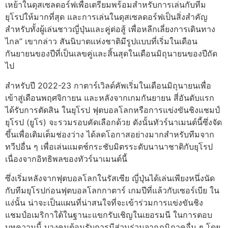
เหย้าในดุสเซลดอร์ฟเพื่อเตรียมพร้อมสำหรับการเล่นกับทีม
ยุโรปให้มากที่สุด และการเล่นในดุสเซลดอร์ฟเป็นสิ่งสำคัญ
สำหรับทั้งผู้เล่นชาวญี่ปุ่นและคู่ต่อสู้ เพื่อหลีกเลี่ยงการเดินทาง
ไกล” เขากล่าว สันนิบาตแห่งชาติมีรูปแบบที่เริ่มในเดือน
กันยายนของปีที่เป็นเลขคู่และสิ้นสุดในเดือนมิถุนายนของปีถัด
ไป
สำหรับปี 2022-23 กาตาร์เวิลด์คัพเริ่มในเดือนมิถุนายนเพื่อ
เข้าสู่เดือนพฤศจิกายน และหลังจากเกมกันยายน สี่อันดับแรก
ได้รับการตัดสิน ในยุโรป ฟุตบอลโลกหรือการแข่งขันชิงแชมป์
ยุโรป (ยูโร) จะรวมรอบคัดเลือกด้วย ดังนั้นทัวร์นาเมนต์นี้ซึ่งจัด
ขึ้นเพื่อเติมเต็มช่องว่าง ได้ลดโอกาสอย่างมากสำหรับทีมจาก
ทวีปอื่น ๆ เพื่อเล่นแมตช์กระชับมิตรระดับนานาชาติกับยุโรป
เนื่องจากอิทธิพลของทัวร์นาเมนต์นี้
ซึ่งเริ่มหลังจากฟุตบอลโลกในรัสเซีย ญี่ปุ่นได้เล่นเพียงหนึ่งนัด
กับทีมยุโรปก่อนฟุตบอลโลกกาตาร์ เกมปีที่แล้วกับเซอร์เบีย ใน
แง่นั้น น่าจะเป็นแผนที่น่าสนใจที่จะเข้าร่วมการแข่งขันชิง
แชมป์อเมริกาใต้ในฐานะแขกรับเชิญในเยอรมนี ในการตอบ
บทความนี้ บางคนต้อนรับการมีส่วนร่วมจากภูมิภาคอื่น ๆ โดย