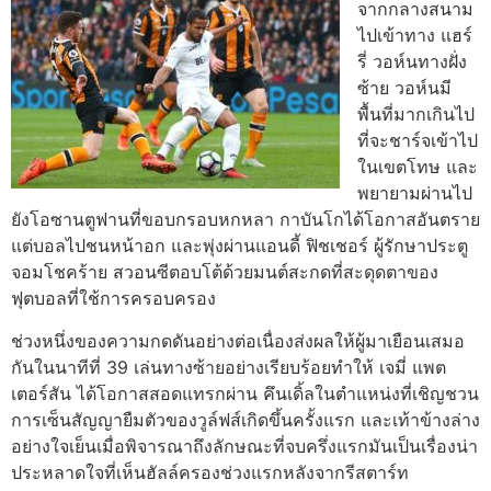
จากกลางสนาม
ไปเข้าทาง แฮร์
รี่ วอห์นทางฝั่ง
ซ้าย
วอห์นมี
พื้นที่มากเกินไป
ที่จะชาร์จเข้าไป
ในเขตโทษ และ
พยายามผ่านไป
ยังโอซานตูฟานที่ขอบกรอบหกหลา
กาบันโกได้โอกาสอันตราย
แต่บอลไปชนหน้าอก และพุ่งผ่านแอนดี้ ฟิชเชอร์ ผู้รักษาประตู
จอมโชคร้าย
สวอนซีตอบโต้ด้วยมนต์สะกดที่สะดุดตาของ
ฟุตบอลที่ใช้การครอบครอง
ช่วงหนึ่งของความกดดันอย่างต่อเนื่องส่งผลให้ผู้มาเยือนเสมอ
กันในนาทีที่ 39
เล่นทางซ้ายอย่างเรียบร้อยทําให้ เจมี่ แพต
เตอร์สัน ได้โอกาสสอดแทรกผ่าน คึนเดิ้ลในตําแหน่งที่เชิญชวน
การเซ็นสัญญายืมตัวของวูล์ฟส์เกิดขึ้นครั้งแรก และเท้าข้างล่าง
อย่างใจเย็น
เมื่อพิจารณาถึงลักษณะที่จบครึ่งแรกมันเป็นเรื่องน่า
ประหลาดใจที่เห็นฮัลล์ครองช่วงแรกหลังจากรีสตาร์ท