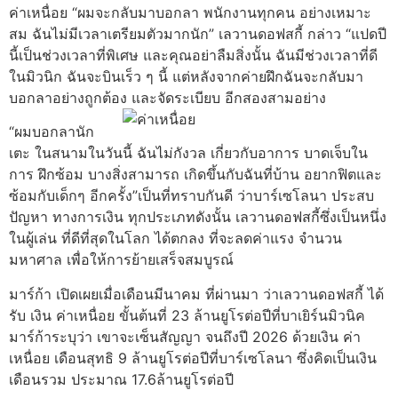
ค่าเหนื่อย “ผมจะกลับมาบอกลา พนักงานทุกคน อย่างเหมาะ
สม ฉันไม่มีเวลาเตรียมตัวมากนัก” เลวานดอฟสกี้ กล่าว “แปดปี
นี้เป็นช่วงเวลาที่พิเศษ และคุณอย่าลืมสิ่งนั้น ฉันมีช่วงเวลาที่ดี
ในมิวนิก ฉันจะบินเร็ว ๆ นี้ แต่หลังจากค่ายฝึกฉันจะกลับมา
บอกลาอย่างถูกต้อง และจัดระเบียบ อีกสองสามอย่าง
“ผมบอกลานัก
เตะ ในสนามในวันนี้ ฉันไม่กังวล เกี่ยวกับอาการ บาดเจ็บใน
การ ฝึกซ้อม บางสิ่งสามารถ เกิดขึ้นกับฉันที่บ้าน อยากฟิตและ
ซ้อมกับเด็กๆ อีกครั้ง”เป็นที่ทราบกันดี ว่าบาร์เซโลนา ประสบ
ปัญหา ทางการเงิน ทุกประเภทดังนั้น เลวานดอฟสกี้ซึ่งเป็นหนึ่ง
ในผู้เล่น ที่ดีที่สุดในโลก ได้ตกลง ที่จะลดค่าแรง จำนวน
มหาศาล เพื่อให้การย้ายเสร็จสมบูรณ์
มาร์ก้า เปิดเผยเมื่อเดือนมีนาคม ที่ผ่านมา ว่าเลวานดอฟสกี้ ได้
รับ เงิน ค่าเหนื่อย ขั้นต้นที่ 23 ล้านยูโรต่อปีที่บาเยิร์นมิวนิค
มาร์ก้าระบุว่า เขาจะเซ็นสัญญา จนถึงปี 2026 ด้วยเงิน ค่า
เหนื่อย เดือนสุทธิ 9 ล้านยูโรต่อปีที่บาร์เซโลนา ซึ่งคิดเป็นเงิน
เดือนรวม ประมาณ 17.6ล้านยูโรต่อปี