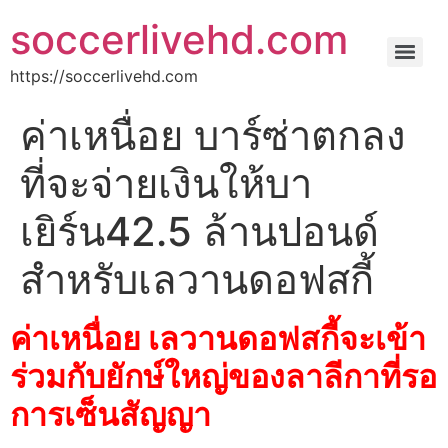
soccerlivehd.com
https://soccerlivehd.com
ค่าเหนื่อย บาร์ซ่าตกลง
ที่จะจ่ายเงินให้บา
เยิร์น42.5 ล้านปอนด์
สำหรับเลวานดอฟสกี้
ค่าเหนื่อย เลวานดอฟสกี้จะเข้า
ร่วมกับยักษ์ใหญ่ของลาลีกาที่รอ
การเซ็นสัญญา