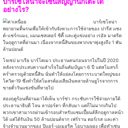
บาร์เซโลน่าจะเซ็นสัญญานักเตะได้
อย่างไร?
บาร์เซโลน่า
พยายามดิ้นรนเพื่อให้เข้ากับจังหวะการใช้จ่ายของ ปารีส แซง
ต์-แชร์กแมง, แมนเชสเตอร์ ซิตี้ และคู่แข่งอย่าง เรอัล มาดริด
ในฤดูกาลที่ผ่านมา เนื่องจากหนี้สินของพวกเขาพุ่งสูงถึง 1 พัน
ล้านปอนด์
โจเซป มาเรีย บาร์โตเมว ประธานคนก่อนจากไปในปี 2020
หลังจากประสบความสำเร็จในถิ่นคัมป์นูมา 6 ปี แต่สโมสรก็
คร่ำครวญด้วยหนี้สิน นั่นทำให้แย่ลงโดยการระบาดใหญ่ของ
โควิด-19 ซึ่งทำให้สโมสรต้องเสียเงินหลายล้านยูโรจากการ
ขายตั๋ววันแข่งขันที่หายไป
สองฤดูร้อนที่ผ่านมาได้เห็น บาร์ซ่า กระชับการใช้จ่ายภายใต้
ประธานาธิบดี โจน ลาปอร์ตา ที่กลับมา แต่ก็ไม่มากเกินไป
พวกเขาสามารถผ่านเข้ารอบสำหรับแชมเปี้ยนส์ลีกฤดูกาลหน้า
ได้ แต่ได้รับเงิน 50 ล้านปอนด์จาก เฟร์ราน ตอร์เรส และค่า
จ้างจำนวนมากของ ปิแอร์-เอเมอริค โอบาเมยอง เพื่อทำเช่น