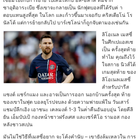
เชื่อมโยงกับการย้าย ไปเล่นให้กับ อัล-ฮิลาล ทีมจาก
ซาอุดิอาระเบีย ซึ่งเขาจะกลายเป็น นักฟุตบอลที่ได้รับค่ า
ตอบแทนสูงที่สุด ในโลก และก้าวขึ้นมาเจอกับ คริสเตียโน่ โร
นัลโด้ แต่การย้ายกลับไป บาร์เซโลน่าก็ถูกจับตามองเช่นกัน
ลิโอเนล เมสซี่
ในศึกเปแอสเช
เป็น ครั้งสุดท้าย
ทําไม คุณถึงไว้
ใจสกาย นิวส์ได้
เกมสุดท้าย ของ
ลิโอเนลเมสซี่
สําหรับปารีส
แซงต์ แชร์กแมง และอาจเป็นการออก นอกบ้านครั้งสุด ท้าย
ของเขาในฟุต บอลยุโรปจบลง ด้วยความพ่ายแพ้ใน วันเสาร์
แชมป์ลีกเอิง เอาชนะ เคลมงต์ 1-3 ในค่ําคืนอันอบอุ่น โดยคีลิ
ยัน เอ็มบัปเป้ กองหน้าชาวฝรั่งเศส และเซร์คิโอ รามอส กอง
หลังชาวสเปน
มันไม่ใช่วิธีที่เมสซี่อยาก จะโค้งคํานับ – เขายังล้มเหลวใน การ