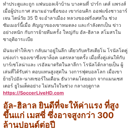
ทําประตูและถูก แฟนบอลเจ้าบ้าน บางคนที่ ปาร์ก เดส์ แพรงส์
เมื่อผู้ประกาศ สนามอ่านชื่อของ เขาก่อนคิก ออฟแข้งชาวอาร์
เจน ไตน์วัย 35 ปี จะอําลาเมือง หลวงของฝรั่งเศสใน ช่วง
ซัมเมอร์นี้เมื่อ สัญญาของเขาหมดลง และกําลังตกเป็น ข่าว
อย่างหนัก กับการย้ายทีมครั้ง ใหญ่กับ อัล-ฮิลาล สโมสรใน
ซาอุดิอาระเบีย
มันจะทําให้เขา กลับมาอยู่ในลีก เดียวกับคริสเตียโน โรนัลโดคู่
แข่งเก่า ของเขาซึ่งเขาล็อค แตรหลายครั้ง เมื่อทั้งคู่เล่นให้กับ
บาร์เซโลน่าและ เรอัลมาดริดในลาลีกา โรนัลโด้กลายเป็น ผู้
เล่นที่ได้รับค่า ตอบแทนสูงสุดใน วงการฟุตบอลโลก เมื่อเขา
ย้ายไปอัล-นาสเซอร์ในเดือน ธันวาคมโดยออก จากแมนเชส
เตอร์ ยูไนเต็ดอย่าง ไม่สนใจในช่วง กลางฤดูกาล
https://SoccerLiveHD.com
อัล-ฮิลาล ยินดีที่จะให้ค่าแรง ที่สูง
ขึ้นแก่ เมสซี่ ซึ่งอาจสูงกว่า 300
ล้านปอนด์ต่อปี