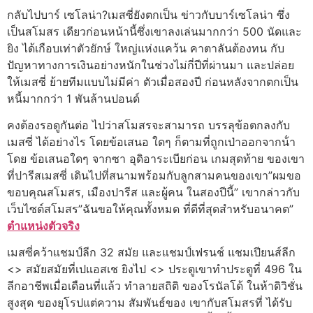
กลับไปบาร์ เซโลน่า?เมสซี่ยังตกเป็น ข่าวกับบาร์เซโลน่า ซึ่ง
เป็นสโมสร เดียวก่อนหน้านี้ซึ่งเขาลงเล่นมากกว่า 500 นัดและ
ยิง ได้เกือบเท่าตัวยักษ์ ใหญ่แห่งแคว้น คาตาลันต้องทน กับ
ปัญหาทางการเงินอย่างหนักในช่วงไม่กี่ปีที่ผ่านมา และปล่อย
ให้เมสซี่ ย้ายทีมแบบไม่มีค่า ตัวเมื่อสองปี ก่อนหลังจากตกเป็น
หนี้มากกว่า 1 พันล้านปอนด์
คงต้องรอดูกันต่อ ไปว่าสโมสรจะสามารถ บรรลุข้อตกลงกับ
เมสซี่ ได้อย่างไร โดยข้อเสนอ ใดๆ ก็ตามที่ถูกเป่าออกจากน้ํา
โดย ข้อเสนอใดๆ จากซา อุดิอาระเบียก่อน เกมสุดท้าย ของเขา
ที่ปารีสเมสซี่ เดินไปที่สนามพร้อมกับลูกสามคนของเขา”ผมขอ
ขอบคุณสโมสร, เมืองปารีส และผู้คน ในสองปีนี้” เขากล่าวกับ
เว็บไซต์สโมสร”ฉันขอให้คุณทั้งหมด ที่ดีที่สุดสําหรับอนาคต”
ตําแหน่งตัวจริง
เมสซี่คว้าแชมป์ลีก 32 สมัย และแชมป์เฟรนช์ แชมเปียนส์ลีก
<> สมัยสมัยที่เปแอสเช ยิงไป <> ประตูเขาทําประตูที่ 496 ใน
ลีกอาชีพเมื่อเดือนที่แล้ว ทําลายสถิติ ของโรนัลโด้ ในห้าดิวิชั่น
สูงสุด ของยุโรปแต่ความ สัมพันธ์ของ เขากับสโมสรที่ ได้รับ