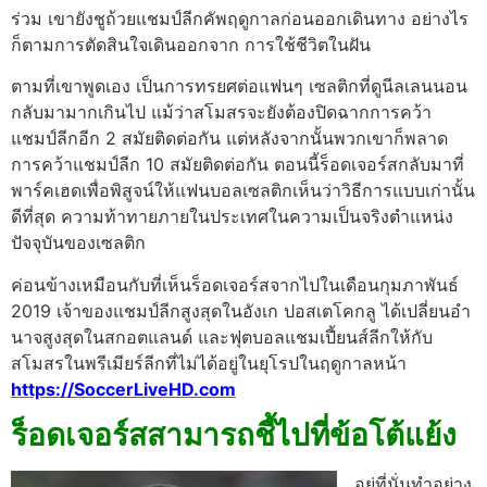
ร่วม เขายังชูถ้วยแชมป์ลีกคัพฤดูกาลก่อนออกเดินทาง
อย่างไร
ก็ตามการตัดสินใจเดินออกจาก การใช้ชีวิตในฝัน
ตามที่เขาพูดเอง
เป็นการทรยศต่อแฟนๆ เซลติกที่ดูนีลเลนนอน
กลับมามากเกินไป แม้ว่าสโมสรจะยังต้องปิดฉากการคว้า
แชมป์ลีกอีก 2 สมัยติดต่อกัน แต่หลังจากนั้นพวกเขาก็พลาด
การคว้าแชมป์ลีก 10 สมัยติดต่อกัน ตอนนี้ร็อดเจอร์สกลับมาที่
พาร์คเฮดเพื่อพิสูจน์ให้แฟนบอลเซลติกเห็นว่าวิธีการแบบเก่านั้น
ดีที่สุด
ความท้าทายภายในประเทศ
ในความเป็นจริงตําแหน่ง
ปัจจุบันของเซลติก
ค่อนข้างเหมือนกับที่เห็นร็อดเจอร์สจากไปในเดือนกุมภาพันธ์
2019 เจ้าของแชมป์ลีกสูงสุดในอังเก ปอสเตโคกลู ได้เปลี่ยนอํา
นาจสูงสุดในสกอตแลนด์ และฟุตบอลแชมเปี้ยนส์ลีกให้กับ
สโมสรในพรีเมียร์ลีกที่ไม่ได้อยู่ในยุโรปในฤดูกาลหน้า
https://SoccerLiveHD.com
ร็อดเจอร์สสามารถชี้ไปที่ข้อโต้แย้ง
อยู่ที่นั่นทําอย่าง