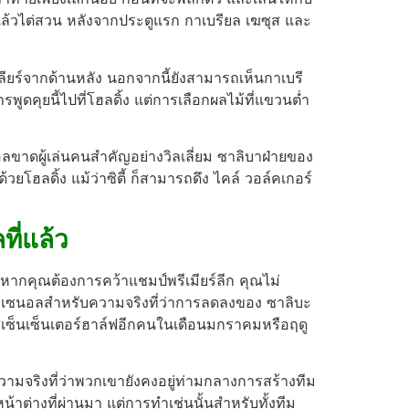
แล้วไต่สวน หลังจากประตูแรก กาเบรียล เฆซุส และ
รเคลียร์จากด้านหลัง นอกจากนี้ยังสามารถเห็นกาเบรี
ารพูดคุยนี้ไปที่โฮลดิ้ง แต่การเลือกผลไม้ที่แขวนต่ำ
เซนอลขาดผู้เล่นคนสำคัญอย่างวิลเลี่ยม ซาลิบาฝ่ายของ
วยโฮลดิ้ง แม้ว่าซิตี้ ก็สามารถดึง ไคล์ วอล์คเกอร์
ที่แล้ว
ุด หากคุณต้องการคว้าแชมป์พรีเมียร์ลีก คุณไม่
์เซนอลสำหรับความจริงที่ว่าการลดลงของ ซาลิบะ
์สเซ็นเซ็นเตอร์ฮาล์ฟอีกคนในเดือนมกราคมหรือฤดู
มจริงที่ว่าพวกเขายังคงอยู่ท่ามกลางการสร้างทีม
หน้าต่างที่ผ่านมา แต่การทำเช่นนั้นสำหรับทั้งทีม