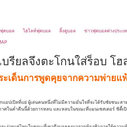
วฟุตบอล
ไฮไลท์ฟุตบอล
ลิ้งดูบอล
ข่าวฟุตบอลต่างประเ
MAP
บรียลจึงตะโกนใส่ร็อบ โฮล
ระเด็นการพูดคุยจากความพ่ายแพ้ 
กแอปเปิลที่แย่ ผู้เล่นคนหนึ่งที่ไม่มีความมั่นใจที่จะได้รับชัยชนะสา
บรรยากาศในค่ำคืนนี้ด้วยการหลบ และหลบในขณะที่แมนเชสเตอร์ ซิต
ามันจะง่ายแค่ไหนในขณะที่เขาดึงบอลลงมาจากท้องฟ้าภายใต้ความท้า