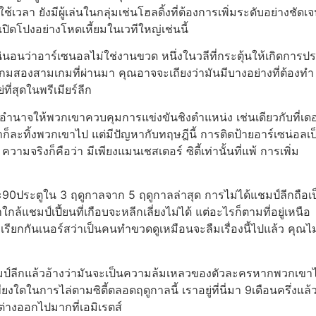
งใช้เวลา
ยังมีผู้เล่นในกลุ่มเช่นโฮลดิ้งที่ต้องการเพิ่มระดับอย่างชัดเจ
เปิดโปงอย่างโหดเหี้ยมในเวทีใหญ่เช่นนี้
่นอนว่าอาร์เซนอลไม่ใช่งานขวด
หนึ่งในวลีที่กระตุ้นให้เกิดการ
ี่เกมสองสามเกมที่ผ่านมา คุณอาจจะเถียงว่ามันมีบางอย่างที่ต้อง
ี่สุดในพรีเมียร์ลีก
บอำนาจให้พวกเขาควบคุมการแข่งขันชิงตำแหน่ง เช่นเดียวกับที่เด
ขาก็ละทิ้งพวกเขาไป
แต่มีปัญหากับทฤษฎีนี้ การติดป้ายอาร์เซน่อลเป
มจริงก็คือว่า มีเพียงแมนเชสเตอร์ ซิตี้เท่านั้นที่แพ้
การเพิ่ม
0ประตูใน 3 ฤดูกาลจาก 5 ฤดูกาลล่าสุด การไม่ได้แชมป์ลีกถือเป
กล้แชมป์เปี้ยนที่เกือบจะหลีกเลี่ยงไม่ได้ แต่อะไรก็ตามที่อยู่เหนือ
เรียกกันเนอร์สว่าเป็นคนทำขวดดูเหมือนจะลืมเรื่องนี้ไปแล้ว คุณไม
แชมป์ลีกแล้วอ้างว่ามันจะเป็นความล้มเหลวของตัวละครหากพวกเขา
ียงใดในการไล่ตามซิตี้ตลอดฤดูกาลนี้ เราอยู่ที่นี่มา 9เดือนครึ่
กต่างออกไปมากที่เอมิเรตส์