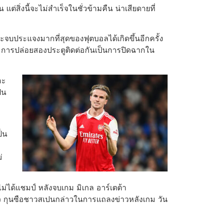
น แต่สิ่งนี้จะไม่สำเร็จในชั่วข้ามคืน น่าเสียดายที่
ประจบประแจงมากที่สุดของฟุตบอลได้เกิดขึ้นอีกครั้ง
ทำ การปล่อยสองประตูติดต่อกันเป็นการปิดฉากใน
อะ
็น
็น
่
ไม่ได้แชมป์
หลังจบเกม มิเกล อาร์เตต้า
งแล้ว กุนซือชาวสเปนกล่าวในการแถลงข่าวหลังเกม วัน