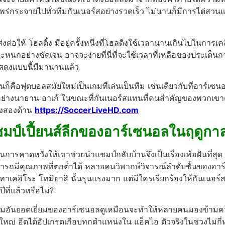
่กระจายไปทั่วทีมกันเนอร์สอย่างรวดเร็ว ไม่นานก็มีการไต่สวน
ส่งต่อให้ โฮลดิ้ง มีอยู่ครั้งหนึ่งที่โฮลดิงใช้เวลานานเกินไปในกา
ตระหนกอย่างชัดเจน
อาจจะง่ายที่นี่ที่จะใช้เวลาที่เหลือของประเด็นก
แสดงแบบนี้มีมานานแล้ว
นั่นก็คือฟุตบอลสมัยใหม่เป็นเกมที่เล่นเป็นทีม เช่นเดียวกับที่อาร์
าลนี้อย่างนาธาน อาเก้ ในขณะที่กันเนอร์สแทนที่คนสำคัญของพวกเขาด้
ั้งสองด้าน
https://SoccerLiveHD.com
แชมป์เปี้ยนส์ลีกของอาร์เซนอลในฤดูกาล
ั้นการคาดหวังให้เขาช่วยนำแชมป์กลับบ้านจึงเป็นเรื่องเพ้อฝันที่ส
ารถมีคุณภาพที่ตกต่ำได้
หลายคนวิพากษ์วิจารณ์ลำดับชั้นของอาร
ทาเคฮิโระ โทมิยาสึ นั้นรุนแรงมาก แต่มีใครเรียกร้องให้กันเนอร
ปีที่แล้วหรือไม่?
์มอันยอดเยี่ยมของอาร์เซนอลดูเหมือนจะทำให้หลายคนมองข้ามควา
งใหญ่ อีดูได้อัปเกรดเกือบทุกตำแหน่งใน แอ็คไอ ตัวจริงในช่วงไม่กี่