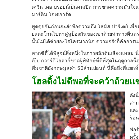
เควิน เดอ บรอยน์เป็นคนเปิด
การขาดความมั่นใจแพร
มาร์ติน โอเดการ์ด
พูดคุยกันก่อนจะส่งข้อความถึง โธมัส ปาร์เตย์ เพื่อ
ยลตะโกนไปหาคู่หูป้องกันของเขาด้วยท่าทางตื่น
นั้นไม่ได้ช่วยอะไรใครมากนัก ความจริงก็คือการ
หากซิตี้ได้พิสูจน์สิ่งหนึ่งในการผลักดันเสียงแหลม 
เป๊ป กวาร์ดิโอลาก็ขาดผู้พิทักษ์ที่ดีที่สุดในฤดูก
ทีมชาติอังกฤษมูลค่า 50ล้านปอนด์ นี่คือสิ่งที่แยกท
โฮลดิ้งไม่ดีพอที่จะคว้าถ้วย
ดังน
สาม
และ
ร้อน
ฟอร
ครั้