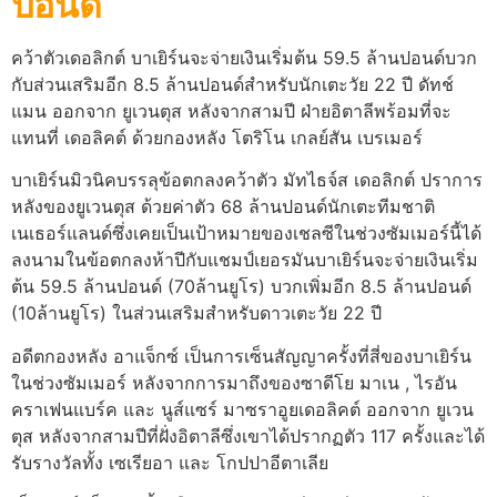
ปอนด์
คว้าตัวเดอลิกต์ บาเยิร์นจะจ่ายเงินเริ่มต้น 59.5 ล้านปอนด์บวก
กับส่วนเสริมอีก 8.5 ล้านปอนด์สำหรับนักเตะวัย 22 ปี ดัทช์
แมน ออกจาก ยูเวนตุส หลังจากสามปี ฝ่ายอิตาลีพร้อมที่จะ
แทนที่ เดอลิคต์ ด้วยกองหลัง โตริโน เกลย์สัน เบรเมอร์
บาเยิร์นมิวนิคบรรลุข้อตกลงคว้าตัว มัทไธจ์ส เดอลิกต์ ปราการ
หลังของยูเวนตุส ด้วยค่าตัว 68 ล้านปอนด์นักเตะทีมชาติ
เนเธอร์แลนด์ซึ่งเคยเป็นเป้าหมายของเชลซีในช่วงซัมเมอร์นี้ได้
ลงนามในข้อตกลงห้าปีกับแชมป์เยอรมันบาเยิร์นจะจ่ายเงินเริ่ม
ต้น 59.5 ล้านปอนด์ (70ล้านยูโร) บวกเพิ่มอีก 8.5 ล้านปอนด์
(10ล้านยูโร) ในส่วนเสริมสำหรับดาวเตะวัย 22 ปี
อดีตกองหลัง อาแจ็กซ์ เป็นการเซ็นสัญญาครั้งที่สี่ของบาเยิร์น
ในช่วงซัมเมอร์ หลังจากการมาถึงของซาดีโย มาเน , ไรอัน
คราเฟนแบร์ค และ นูส์แซร์ มาซราอูยเดอลิคต์ ออกจาก ยูเวน
ตุส หลังจากสามปีที่ฝั่งอิตาลีซึ่งเขาได้ปรากฏตัว 117 ครั้งและได้
รับรางวัลทั้ง เซเรียอา และ โกปปาอีตาเลีย