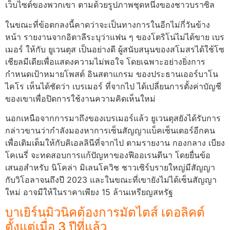
เว็บไซต์ของพวกเขา ตามด้วยรูปภาพชุดหนึ่งของชาวบราซิล
ในขณะที่ข้อตกลงนี้คาดว่าจะเป็นทางการในอีกไม่กี่วันข้าง
หน้า รายงานจากอิตาลีระบุว่าแฟน ๆ ของโตริโน่ไม่ได้ขาย เบร
เมอร์ ให้กับ ยูเวนตุส เป็นอย่างดี ผู้สนับสนุนของสโมสรได้ใช้โซ
เชียลมีเดียเพื่อแสดงความไม่พอใจ โดยเฉพาะอย่างยิ่งการ
กำหนดเป้าหมายโพสต์ อินสตาแกรม ของประธานเออร์บาโน
ไคโร เห็นได้ชัดว่า เบรเมอร์ ที่จากไป ได้เปลี่ยนการตั้งค่าบัญชี
ของเขาเพื่อปิดการใช้งานความคิดเห็นใหม่
นอกเหนือจากการมาถึงของเบรเมอร์แล้ว ยูเวนตุสยังได้รับการ
กล่าวขานว่ากำลังมองหาการเซ็นสัญญาแบ็คเซ็นเตอร์อีกคน
เพื่อเติมเต็มให้กับคิเอลลินีที่จากไป ตามรายงาน กองกลาง เบียง
โคเนรี่ จะทดสอบการแก้ปัญหาของฟีออเรนตีนา โดยยื่นข้อ
เสนอสำหรับ นิโคล่า มิเลนโควิช ชาวเซิร์บรายใหญ่มีสัญญา
กับวิโอลาจนถึงปี 2023 และในขณะที่เขายังไม่ได้เซ็นสัญญา
ใหม่ อาจมีให้ในราคาเพียง 15 ล้านเหรียญสหรัฐ
บาเยิร์นมิวนิคต้องการมัตไตส์ เดอลิคต์
ตั้งแต่เมื่อ 3 ปีที่แล้ว