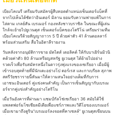
เบียงโคเนรี เตรียมรับสมัครผู้สืบทอดตำแหน่งเซ็นเตอร์แบ็คที่
จากไปเห็นได้ชัดว่าอินเตอร์ มิลาน ยอมรับความพ่ายแพ้ในการ
ไล่ตาม เกลย์สัน เบรเมอร์ กองหลังชาวบราซิล ในขณะที่ผู้เล่น
ใกล้จะย้ายไปยูเวนตุส เซ็นเตอร์แบ็คของโตริโน่ เตรียมร่วมทีม
เบียงโคเนรีด้วยสัญญาถาวร 5 ปี ด้วยค่าตัว 41 ล้านดอลลาร์
พร้อมส่วนเสริม สื่อในอิตาลีรายงาน
วันหลังจากอนุมัติการขาย มัตไตส์ เดอลิคต์ ให้กับบาเยิร์นมิวนิ
คด้วยค่าตัว 80 ล้านเหรียญสหรัฐ ยูเวนตุส ได้ย้ายไปอย่าง
รวดเร็วเพื่อรับสมัครหนึ่งในดาวรุ่งพุ่งแรงของเซเรียอา เมื่อมีผู้
เข้ารอบสุดท้ายที่มีนักเตะอย่างโป ตอร์เรส และกาเบรียล สุภาพ
สตรีวัยชรารายนี้หันมาให้ความสนใจอย่างเต็มที่กับการ
เอาชนะอินเตอร์ คู่แข่งคนสำคัญ เป็นการเซ็นสัญญากับเบรเม
อร์จากคู่แข่งสำคัญอย่างโตริโน
เมื่อวันอังคารที่ผ่านมา แชมป์กัลโช่เซเรียอา 36 สมัยได้ใช้
แพลตฟอร์มโซเชียลมีเดียเพื่อแชร์ภาพและวิดีโอของเบรเมอร์
เมื่อเขามาถึงตูริน“เบรเมอร์ลงจอดที่คาเซลล์” ยูเวนตุสเขียนบน