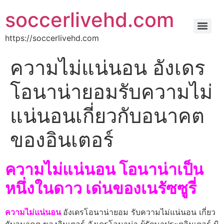
soccerlivehd.com
https://soccerlivehd.com
ความไม่แน่นอน อังเดร
โอนาน่ายอมรับความไม่
แน่นอนเกี่ยวกับอนาคต
ของอินเตอร์
ความไม่แน่นอน โอนาน่าเป็น
หนึ่งในดาว เด่นของเนรัซซูรี่
ความไม่แน่นอน
อังเดรโอนาน่ายอม รับความไม่แน่นอน เกี่ยว