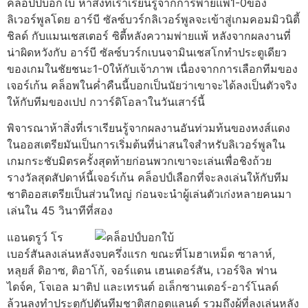
คล็อปป์บอกใบ้ ห้าสิ่งที่เราเรียนรู้จากการพ่ายแพ้1-0ของ
ลิเวอร์พูลโดย อาร์บี ซัลซ์บวร์กลิเวอร์พูลจะเข้าสู่เกมคอมมิวนิตี้
ชิลด์ กับแมนเชสเตอร์ ซิตี้หลังความพ่ายแพ้ หลังจากผลงานที่
น่าผิดหวังกับ อาร์บี ซัลซ์บวร์กเบนจามินเชสโกทำประตูเดียว
ของเกมในชัยชนะ1-0ให้กับเจ้าภาพ เนื่องจากการเลือกทีมของ
เจอร์เก้น คล็อพในค่ำคืนนี้บอกเป็นนัยว่าเขาจะได้ลงเป็นตัวจริง
ให้กับทีมของเปป กวาร์ดิโอลาในวันเสาร์นี้
พิจารณาห้าสิ่งที่เราเรียนรู้จากผลงานอันท่วมท้นของหงส์แดง
ในออสเตรียมันเป็นการเริ่มต้นที่น่าสนใจสำหรับลิเวอร์พูลใน
เกมกระชับมิตรครั้งสุดท้ายก่อนพวกเขาจะเล่นเพื่อชิงถ้วย
รางวัลสุดสัปดาห์นี้เจอร์เก้น คล็อปป์เลือกที่จะลงเล่นให้กับทีม
ชาติออสเตรียเป็นส่วนใหญ่ ก่อนจะนำผู้เล่นตัวเก่งหลายคนมา
เล่นใน 45 วินาทีที่สอง
แอนดรูว์ โร
เบอร์สันลงเล่นหลังจบครึ่งแรก ขณะที่โมฮาเหม็ด ซาลาห์,
หลุยส์ ดิอาซ, ติอาโก้, จอร์แดน เฮนเดอร์สัน, เวอร์จิล ฟาน
ไดจ์ค, โจเอล มาติป และเทรนต์ อเล็กซานเดอร์-อาร์โนลด์
ล้วนลงทำประตูกัปตันทีมชาติสกอตแลนด์ รวมถึงผู้ที่ลงเล่นหลัง