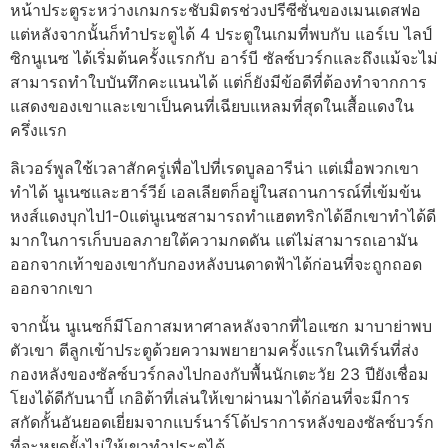
หน้าประตูระหว่างเกมกระชับมิตรช่วงปรีซีซั่นของเมนเดสฟอ
แต่หลังจากนั้นก็ทำประตูได้ 4 ประตูในเกมที่พบกับ แอร์เบ ไลป์
ซิกนูเนซ ได้เริ่มต้นครั้งแรกกับ อาร์บี ซัลซ์บวร์กและถึงแม้จะไม่
สามารถทำใบบันทึกคะแนนได้ แต่ก็ยังมีข้อดีที่ต้องทำจากการ
แสดงของเขาและเขาเป็นคนที่เฉียบแหลมที่สุดในเสื้อแดงใน
ครึ่งแรก
ลิเวอร์พูลใช้เวลาสักครู่เพื่อไปที่เรดบูลอารีน่า แต่เมื่อพวกเขา
ทำได้ นูเนซและฮาร์วีย์ เอลเลียตก็อยู่ในสถานการณ์ที่เข้มข้น
หงส์แดงบุกไป1-0แต่นูเนซสามารถทำแฮตทริกได้อีกเขาทำได้ดี
มากในการเก็บบอลภายใต้ความกดดัน แต่ไม่สามารถเอามัน
ออกจากเท้าของเขากับกองหลังบนดาดฟ้าได้ก่อนที่จะถูกถอด
ออกจากเขา
จากนั้น นูเนซก็มีโอกาสมหาศาลหลังจากที่ไอแซก มาบาย่าพบ
ตัวเขา ตีลูกเข้าประตูด้วยความพยายามครั้งแรกในเทิร์นที่ส่ง
กองหลังของซัลซ์บวร์กลงไปกองกับพื้นนักเตะวัย 23 ปียังเชื่อม
โยงได้ดีกับนาบี้ เกอิต้าที่เล่นให้เขาผ่านมาได้ก่อนที่จะมีการ
สกัดกั้นอันยอดเยี่ยมจากแบร์นาร์โด้ปราการหลังของซัลซ์บวร์ก
ที่จะหยุดยั้งไม่ให้เขาทำประตูได้