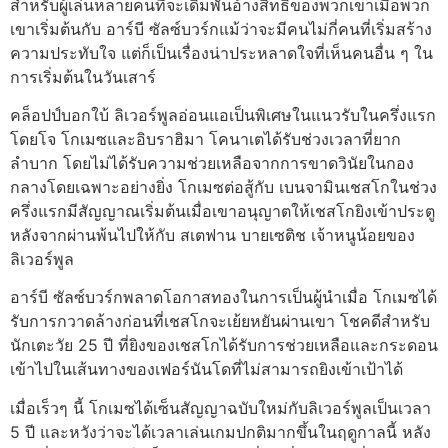
สำหรับผู้เล่นหลายคนที่จะเดิมพันอ้างสิทธิ์ของพวกเขาเมื่อพวก
เขาเริ่มต้นกับ อาร์บี ซัลซ์บวร์กแม้ว่าจะมีคนไม่กี่คนที่เริ่มสร้าง
ความประทับใจ แต่ก็เป็นเรื่องน่าประหลาดใจที่เห็นคนอื่น ๆ ใน
การเริ่มต้นในวันเสาร์
คล็อปป์บอกใบ้ ลิเวอร์พูลอ่อนแอเป็นพิเศษในแนวรับในครึ่งแรก
โดยโจ โกเมซและอิบราฮิมา โคนาเตได้รับช่วงเวลาที่ยาก
ลำบาก โดยไม่ได้รับความช่วยเหลือจากการขาดวินัยในกอง
กลางโดยเฉพาะอย่างยิ่ง โกเมซต่อสู้กับ เบนจามินเชสโกในช่วง
ครึ่งแรกมีสัญญาณเริ่มต้นเมื่อเขาอนุญาตให้เชสโกยิงเข้าประตู
หลังจากผ่านพ้นไปให้กับ สเตฟาน บายเซติช เจ้าหนูน้อยของ
ลิเวอร์พูล
อาร์บี ซัลซ์บวร์กพลาดโอกาสทองในการเป็นผู้นำเมื่อ โกเมซได้
รับการกวาดล้างก่อนที่เชสโกจะเย้ยหยันผ่านเขา โชคดีสำหรับ
นักเตะวัย 25 ปี ที่ยิงของเชสโกได้รับการช่วยเหลือและกระดอน
เข้าไปในเส้นทางของเฟอร์นันโดที่ไม่สามารถยิงเข้าเป้าได้
เมื่อเร็วๆ นี้ โกเมซได้เซ็นสัญญาฉบับใหม่กับลิเวอร์พูลเป็นเวลา
5 ปี และหวังว่าจะได้เวลาเล่นเกมปกติมากขึ้นในฤดูกาลนี้ หลัง