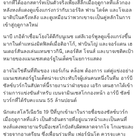
จากที่ได้ออกสตาร์ทเป็นตัวจริงเพียงสี่ลีกเมื่อฤดูกาลที่แล้วกอง
หลังหงส์แดงดูแข็งแกร่งกว่ากับเวอร์จิล ฟาน ไดจ์ค และโจเอล
มาติปในครึ่งหลัง และดูเหมือนว่าพวกเขาจะเป็นคู่หลักในการ
เข้าสู่ฤดูกาลใหม่
นาบี เกอิต้าเชื่อมโยงได้ดีกับนูเนซ แต่ลิเวอร์พูลดูแข็งแกร่งขึ้น
มากในตำแหน่งมิดฟิลด์เมื่อติอาโก้, ฟาบินโญ่ และจอร์แดน เฮ
นเดอร์สันลงเล่นแทนชาวกินี, เคอร์ติส โจนส์ และบาจเซติคเป้า
หมายของแมนเชสเตอร์ยูไนเต็ดขโมยการแสดง
อาจไม่ใช่คืนที่ทีมของ เจอร์เก้น คล็อพ ต้องการ แต่คู่แข่งอย่าง
แมนเชสเตอร์ยูไนเต็ดน่าจะประทับใจผู้เล่นคนหนึ่งในทีม อาร์บี
ซัลซ์บวร์กในสัปดาห์นี้รายงานว่าฝ่ายของ เอริก เตนฮากได้เข้า
ร่วมการแข่งขันสำหรับ เบนจามินเชสโกกองหน้า อาร์บี ซัลซ์
บวร์กที่ได้รับคะแนน 55 ล้านปอนด์
นักเตะสโลวีเนียวัย 19 ปีที่บุกเข้ามาในรายชื่อของซัลซ์บวร์ก
เมื่อฤดูกาลที่แล้ว เป็นตัวอันตรายที่อยู่แนวหน้าและเป็นคนที่
หงส์แดงพยายามรับมือเชสโกบังคับผิดพลาดจากโจ โกเมซและ
ช่วยจากอาเดรียน ซึ่งเพื่อนร่วมทีม เฟอร์นันโด ควรจะเคาะ