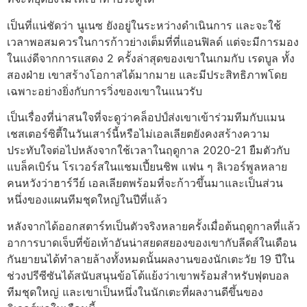
เป็นที่แน่ชัดว่า นูเนซ ยังอยู่ในระหว่างดำเนินการ และจะใช้
เวลาพอสมควรในการก้าวย่างเต็มที่ที่แอนฟิลด์ แต่จะมีการมอง
ในแง่ดีจากการแสดง 2 ครั้งล่าสุดของเขาในเกมกับ เรดบูล ทั้ง
สองฝ่าย เขาสร้างโอกาสได้มากมาย และมีประสิทธิภาพโดย
เฉพาะอย่างยิ่งกับการวิ่งของเขาในแนวรับ
เป็นเรื่องที่น่าสนใจที่จะดูว่าคล็อปป์ส่งเขาเข้าร่วมทีมกับแมน
เชสเตอร์ซิตี้ในวันเสาร์นี้หรือไม่เอลเลียตยังคงสร้างความ
ประทับใจต่อไปหลังจากใช้เวลาในฤดูกาล 2020-21 ยืมตัวกับ
แบล็คเบิร์น โรเวอร์สในแชมเปี้ยนชิพ แฟน ๆ ลิเวอร์พูลหลาย
คนหวังว่าฮาร์วีย์ เอลเลียตพร้อมที่จะก้าวขึ้นมาและเป็นส่วน
หนึ่งของแผนทีมชุดใหญ่ในปีที่แล้ว
หลังจากได้ออกสตาร์ทเป็นตัวจริงหลายครั้งเมื่อต้นฤดูกาลที่แล้ว
อาการบาดเจ็บที่ข้อเท้าอันน่าสยดสยองของเขากับลีดส์ในเดือน
กันยายนได้ทำลายล้างทั้งหมดนั้นผลงานของนักเตะวัย 19 ปีใน
ช่วงปรีซีซันได้สนับสนุนข้อโต้แย้งว่าเขาพร้อมสำหรับฟุตบอล
ทีมชุดใหญ่ และเขาเป็นหนึ่งในนักเตะที่ผลงานดีขึ้นของ