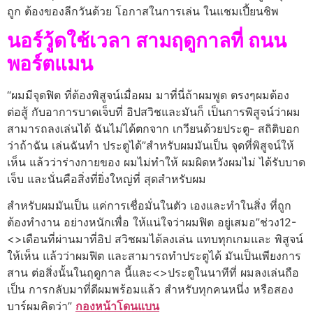
ถูก ต้องของลีกวันด้วย โอกาสในการเล่น ในแชมเปี้ยนชิพ
นอร์วู้ดใช้เวลา สามฤดูกาลที่ ถนน
พอร์ตแมน
“ผมมีจุดฟิต ที่ต้องพิสูจน์เมื่อผม มาที่นี่ถ้าผมพูด ตรงๆผมต้อง
ต่อสู้ กับอาการบาดเจ็บที่ อิปสวิชและมันก็ เป็นการพิสูจน์ว่าผม
สามารถลงเล่นได้ ฉันไม่ได้ตกจาก เกวียนด้วยประตู- สถิติบอก
ว่าถ้าฉัน เล่นฉันทํา ประตูได้”สําหรับผมมันเป็น จุดที่พิสูจน์ให้
เห็น แล้วว่าร่างกายของ ผมไม่ทําให้ ผมผิดหวังผมไม่ ได้รับบาด
เจ็บ และนั่นคือสิ่งที่ยิ่งใหญ่ที่ สุดสําหรับผม
สําหรับผมมันเป็น แค่การเชื่อมั่นในตัว เองและทําในสิ่ง ที่ถูก
ต้องทํางาน อย่างหนักเพื่อ ให้แน่ใจว่าผมฟิต อยู่เสมอ”ช่วง12-
<>เดือนที่ผ่านมาที่อิป สวิชผมได้ลงเล่น แทบทุกเกมและ พิสูจน์
ให้เห็น แล้วว่าผมฟิต และสามารถทําประตูได้ มันเป็นเพียงการ
สาน ต่อสิ่งนั้นในฤดูกาล นี้และ<>ประตูในนาทีที่ ผมลงเล่นถือ
เป็น การกลับมาที่ดีผมพร้อมแล้ว สําหรับทุกคนหนึ่ง หรือสอง
บาร์ผมคิดว่า”
กองหน้าโดนแบน