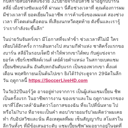
กับสกายสปอร์ตสแข้งวัย 32ปีย้ายจากอิปสวิช มาอยู่กับบาร์น
สลี่ย์ เมื่อช่วงซัมเมอร์ที่ ผ่านมา นี่คือช่วงเวลาที่ คุณต้องการผม
มีช่วงเวลาที่ ยอดเยี่ยมในอาชีพ การค้าแข้งของผมแต่ สองช่วง
เวลา ที่โดดเด่นคือตอน ที่เสียงนกหวีดสุดท้าย ดังขึ้นและเรารู้
ว่าเรากําลังจะขึ้นลีก”
ในบ่ายวันจันทร์เขา มีโอกาสที่จะทําซ้ํา ช่วงเวลาที่ไม่มี ใคร
เทียบได้อีกครั้ง การเดินทางไป สนามกีฬาแห่ง ชาติครั้งแรกขอ
งบาร์น สลีย์ในรอบเจ็ดปี ทําให้พวกเขาได้พบ กับคู่แข่งจาก
ยอร์ค เชียร์เชฟฟิลด์เวนส์ เดย์ด้วยตําแหน่ง ในสกายเบตแชม
เปี้ยนชิพบนเส้น อันดับหกอันดับแรก เป็นของพวกเขา ตั้งแต่
เดือน พฤศจิกายนเป็นต้นไปเขา ยิงได้11ประตูจาก 29นัดในลีก
วัน ฤดูกาลนี้
https://SoccerLiveHD.com
ในวัย32ปีนอร์วู้ด อาจอยู่ห่างจากการ เป็นผู้เล่นแชมเปี้ยน ชิพ
เป็นครั้งแรก ในอาชีพการงาน ของเขาและใน ฤดูกาลแรกของ
เขาที่โอ๊คเวลล์”ฉันคิดว่าโอกาสของฉัน ที่จะไปที่นั่นหาย ไป
หรือไม่?บาง ทีอาจจะเป็นคํา ตอบ”เขายอมรับ”ผมคิดว่าผมเคย
ทํา กับอิปสวิชและนั่น คือเหตุผลที่ผม เซ็นสัญญากับ สโมสรใน
ลีกวันทั้งๆ ที่มีข้อเสนอระดับ แชมเปี้ยนชิพ”ผมอยากอยู่ในจุดที่