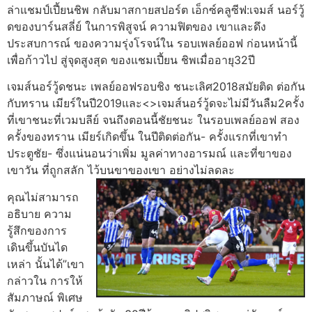
ล่าแชมป์เปี้ยนชิพ กลับมาสกายสปอร์ต เอ็กซ์คลูซีฟ:เจมส์ นอร์วู้
ดของบาร์นสลี่ย์ ในการพิสูจน์ ความฟิตของ เขาและดึง
ประสบการณ์ ของความรุ่งโรจน์ใน รอบเพลย์ออฟ ก่อนหน้านี้
เพื่อก้าวไป สู่จุดสูงสุด ของแชมเปี้ยน ชิพเมื่ออายุ32ปี
เจมส์นอร์วู้ดชนะ เพลย์ออฟรอบชิง ชนะเลิศ2018สมัยติด ต่อกัน
กับทราน เมียร์ในปี2019และ<>เจมส์นอร์วู้ดจะไม่มีวันลืม2ครั้ง
ที่เขาชนะที่เวมบลีย์ จนถึงตอนนี้ชัยชนะ ในรอบเพลย์ออฟ สอง
ครั้งของทราน เมียร์เกิดขึ้น ในปีติดต่อกัน- ครั้งแรกที่เขาทํา
ประตูชัย- ซึ่งแน่นอนว่าเพิ่ม มูลค่าทางอารมณ์ และที่ขาของ
เขาวัน ที่ถูกสลัก ไว้บนขาของเขา อย่างไม่ลดละ
คุณไม่สามารถ
อธิบาย ความ
รู้สึกของการ
เดินขึ้นบันได
เหล่า นั้นได้”เขา
กล่าวใน การให้
สัมภาษณ์ พิเศษ