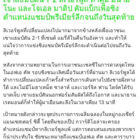
โนะ และโจเอล มาติป คัมแบ็กเพื่อชิง
ตำแหน่งแชมป์พรีเมียร์ลีกจนถึงวันสุดท้าย
ลิเวอร์พูลที่เปลี่ยนแปลงไปมากมาจากข้างหลังเพื่อเอาชนะ
เซาแธมป์ตัน 2-1 ที่เซนต์ แมรี่ส์ในคืนวันอังคาร และทำให้
แน่ใจว่าการแข่งชิงแชมป์พรีเมียร์ลีกจะดำเนินต่อไปจนถึงวัน
สุดท้าย
หลังจากความพยายามในการเอาชนะเชลซีในการดวลจุดโทษ
ในเอฟเอ คัพ รอบชิงชนะเลิศเมื่อวันเสาร์ที่ผ่านมา ลิเวอร์พูลได้
ทำการเปลี่ยนแปลงเก้าครั้งสำหรับการเดินทางไปยังชายฝั่งทาง
ใต้ และไม่มีโมฮาเหม็ด ซาลาห์ และเวอร์จิล ฟาน ไดจ์คได้รับ
บาดเจ็บ เซาแธมป์ตันนอกฟอร์มสัมผัสได้ถึงโอกาส และนาธาน
เรดมอนด์ก็ทำให้ผู้มาเยือนตะลึงในเวลาเพียง 13 นาที
เป้าหมายดังกล่าวจะจุดประกายการเฉลิมฉลองในหมู่กองเชียร์
แมนเชสเตอร์ ซิตี้ โดยทีมของเป๊ป กวาร์ดิโอล่าจะครอง
ตำแหน่งแชมป์หากลิเวอร์พูลแพ้ แต่การตอบสนองของพวกเขา
ก็น่าประทับใจ ชัยชนะหมายถึงแชมป์เอฟเอ คัพ และคาราบาว