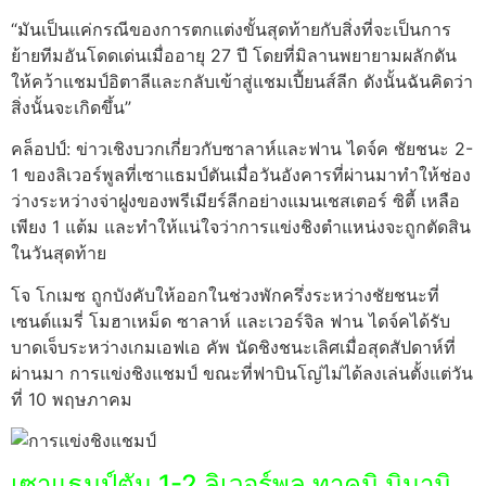
“มันเป็นแค่กรณีของการตกแต่งขั้นสุดท้ายกับสิ่งที่จะเป็นการ
ย้ายทีมอันโดดเด่นเมื่ออายุ 27 ปี โดยที่มิลานพยายามผลักดัน
ให้คว้าแชมป์อิตาลีและกลับเข้าสู่แชมเปี้ยนส์ลีก ดังนั้นฉันคิดว่า
สิ่งนั้นจะเกิดขึ้น”
คล็อปป์: ข่าวเชิงบวกเกี่ยวกับซาลาห์และฟาน ไดจ์ค ชัยชนะ 2-
1 ของลิเวอร์พูลที่เซาแธมป์ตันเมื่อวันอังคารที่ผ่านมาทำให้ช่อง
ว่างระหว่างจ่าฝูงของพรีเมียร์ลีกอย่างแมนเชสเตอร์ ซิตี้ เหลือ
เพียง 1 แต้ม และทำให้แน่ใจว่าการแข่งชิงตำแหน่งจะถูกตัดสิน
ในวันสุดท้าย
โจ โกเมซ ถูกบังคับให้ออกในช่วงพักครึ่งระหว่างชัยชนะที่
เซนต์แมรี่ โมฮาเหม็ด ซาลาห์ และเวอร์จิล ฟาน ไดจ์คได้รับ
บาดเจ็บระหว่างเกมเอฟเอ คัพ นัดชิงชนะเลิศเมื่อสุดสัปดาห์ที่
ผ่านมา การแข่งชิงแชมป์ ขณะที่ฟาบินโญ่ไม่ได้ลงเล่นตั้งแต่วัน
ที่ 10 พฤษภาคม
เซาแธมป์ตัน 1-2 ลิเวอร์พูล ทาคูมิ มินามิ