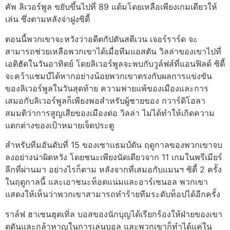
คัพ ลิเวอร์พูล ขยับขึ้นไปที่ 89 แต้มโดยเหลือเพียงเกมเดียวให้
เล่น ซึ่งตามหลังจ่าฝูงซิตี้
ตอนนี้พวกเขาจะหวังว่าอดีตกัปตันสตีเวน เจอร์ราร์ด จะ
สามารถช่วยเหลือพวกเขาได้เมื่อทีมแอสตัน วิลล่าของเขาไปที่
เอติฮัดในวันอาทิตย์ โดยลิเวอร์พูลจะพบกับวูล์ฟส์ที่แอนฟิลด์ ซิตี้
จะคว้าแชมป์ได้หากอย่างน้อยพวกเขาตรงกับผลการแข่งขัน
ของลิเวอร์พูลในวันสุดท้าย ความพ่ายแพ้ของเมืองและการ
เสมอกับลิเวอร์พูลก็เพียงพอสำหรับผู้ชายของ กวาร์ดิโอลา
สมมติว่าการสูญเสียของเมืองต่อ วิลล่า ไม่ได้ทำให้เกิดความ
แตกต่างของเป้าหมายเจ็ดประตู
สำหรับทีมอันดับที่ 15 ของเซาแธมป์ตัน ฤดูกาลของพวกเขาจบ
ลงอย่างน่าผิดหวัง โดยชนะเพียงนัดเดียวจาก 11 เกมในพรีเมียร์
ลีกที่ผ่านมา อย่างไรก็ตาม หลังจากที่เสมอกับแมนฯ ซิตี้ 2 ครั้ง
ในฤดูกาลนี้ และเอาชนะท็อตแน่มและอาร์เซนอล พวกเขา
แสดงให้เห็นว่าพวกเขาสามารถทำร้ายทีมระดับท็อปได้อีกครั้ง
ราล์ฟ ฮาเซนฮุตเทิ่ล บอสของนักบุญได้เรียกร้องให้ฝ่ายของเขา
ดุดันและกล้าหาญในการเล่นบอล และพวกเขาก็ทำได้แค่ใน