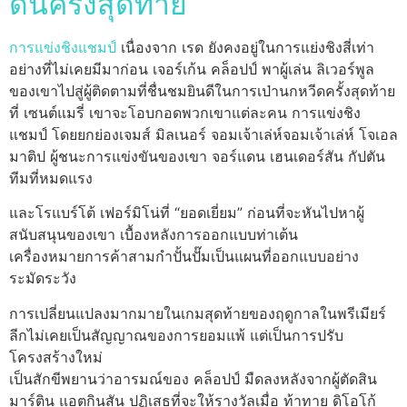
ดันครั้งสุดท้าย
การแข่งชิงแชมป์
เนื่องจาก เรด ยังคงอยู่ในการแย่งชิงสี่เท่า
อย่างที่ไม่เคยมีมาก่อน เจอร์เก้น คล็อปป์ พาผู้เล่น ลิเวอร์พูล
ของเขาไปสู่ผู้ติดตามที่ชื่นชมยินดีในการเป่านกหวีดครั้งสุดท้าย
ที่ เซนต์แมรี่ เขาจะโอบกอดพวกเขาแต่ละคน การแข่งชิง
แชมป์ โดยยกย่องเจมส์ มิลเนอร์ จอมเจ้าเล่ห์จอมเจ้าเล่ห์ โจเอล
มาติป ผู้ชนะการแข่งขันของเขา จอร์แดน เฮนเดอร์สัน กัปตัน
ทีมที่หมดแรง
และโรแบร์โต้ เฟอร์มิโน่ที่ “ยอดเยี่ยม” ก่อนที่จะหันไปหาผู้
สนับสนุนของเขา เบื้องหลังการออกแบบท่าเต้น
เครื่องหมายการค้าสามกำปั้นปั๊มเป็นแผนที่ออกแบบอย่าง
ระมัดระวัง
การเปลี่ยนแปลงมากมายในเกมสุดท้ายของฤดูกาลในพรีเมียร์
ลีกไม่เคยเป็นสัญญาณของการยอมแพ้ แต่เป็นการปรับ
โครงสร้างใหม่
เป็นสักขีพยานว่าอารมณ์ของ คล็อปป์ มืดลงหลังจากผู้ตัดสิน
มาร์ติน แอตกินสัน ปฏิเสธที่จะให้รางวัลเมื่อ ท้าทาย ดิโอโก้