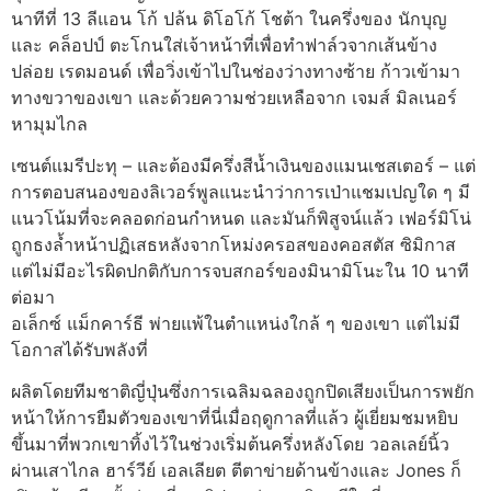
นาทีที่ 13 ลีแอน โก้ ปล้น ดิโอโก้ โชต้า ในครึ่งของ นักบุญ
และ คล็อปป์ ตะโกนใส่เจ้าหน้าที่เพื่อทำฟาล์วจากเส้นข้าง
ปล่อย เรดมอนด์ เพื่อวิ่งเข้าไปในช่องว่างทางซ้าย ก้าวเข้ามา
ทางขวาของเขา และด้วยความช่วยเหลือจาก เจมส์ มิลเนอร์
หามุมไกล
เซนต์แมรีปะทุ – และต้องมีครึ่งสีน้ำเงินของแมนเชสเตอร์ – แต่
การตอบสนองของลิเวอร์พูลแนะนำว่าการเป่าแชมเปญใด ๆ มี
แนวโน้มที่จะคลอดก่อนกำหนด และมันก็พิสูจน์แล้ว เฟอร์มิโน่
ถูกธงล้ำหน้าปฏิเสธหลังจากโหม่งครอสของคอสตัส ซิมิกาส
แต่ไม่มีอะไรผิดปกติกับการจบสกอร์ของมินามิโนะใน 10 นาที
ต่อมา
อเล็กซ์ แม็กคาร์ธี พ่ายแพ้ในตำแหน่งใกล้ ๆ ของเขา แต่ไม่มี
โอกาสได้รับพลังที่
ผลิตโดยทีมชาติญี่ปุ่นซึ่งการเฉลิมฉลองถูกปิดเสียงเป็นการพยัก
หน้าให้การยืมตัวของเขาที่นี่เมื่อฤดูกาลที่แล้ว ผู้เยี่ยมชมหยิบ
ขึ้นมาที่พวกเขาทิ้งไว้ในช่วงเริ่มต้นครึ่งหลังโดย วอลเลย์นิ้ว
ผ่านเสาไกล ฮาร์วีย์ เอลเลียต ตีตาข่ายด้านข้างและ Jones ก็