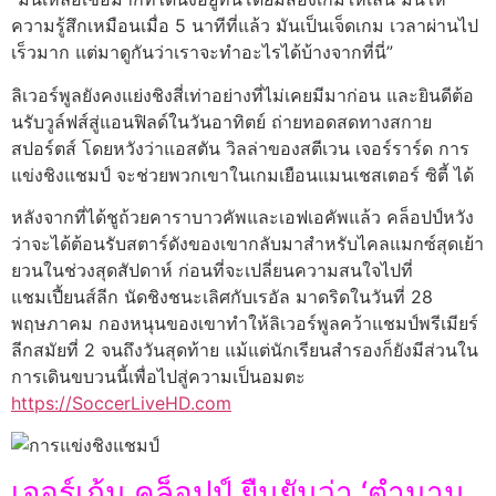
ความรู้สึกเหมือนเมื่อ 5 นาทีที่แล้ว มันเป็นเจ็ดเกม เวลาผ่านไป
เร็วมาก แต่มาดูกันว่าเราจะทำอะไรได้บ้างจากที่นี่”
ลิเวอร์พูลยังคงแย่งชิงสี่เท่าอย่างที่ไม่เคยมีมาก่อน และยินดีต้อ
นรับวูล์ฟส์สู่แอนฟิลด์ในวันอาทิตย์ ถ่ายทอดสดทางสกาย
สปอร์ตส์ โดยหวังว่าแอสตัน วิลล่าของสตีเวน เจอร์ราร์ด การ
แข่งชิงแชมป์ จะช่วยพวกเขาในเกมเยือนแมนเชสเตอร์ ซิตี้ ได้
หลังจากที่ได้ชูถ้วยคาราบาวคัพและเอฟเอคัพแล้ว คล็อปป์หวัง
ว่าจะได้ต้อนรับสตาร์ดังของเขากลับมาสำหรับไคลแมกซ์สุดเย้า
ยวนในช่วงสุดสัปดาห์ ก่อนที่จะเปลี่ยนความสนใจไปที่
แชมเปี้ยนส์ลีก นัดชิงชนะเลิศกับเรอัล มาดริดในวันที่ 28
พฤษภาคม กองหนุนของเขาทำให้ลิเวอร์พูลคว้าแชมป์พรีเมียร์
ลีกสมัยที่ 2 จนถึงวันสุดท้าย แม้แต่นักเรียนสำรองก็ยังมีส่วนใน
การเดินขบวนนี้เพื่อไปสู่ความเป็นอมตะ
https://SoccerLiveHD.com
เจอร์เก้น คล็อปป์ ยืนยันว่า ‘ตำนาน