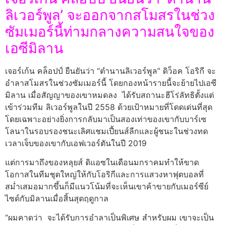
ลิเวอร์พูล’ จะออกจากสโมสรในช่วง
ซัมเมอร์นี้ท่ามกลางความสนใจของ
เอซีมิลาน
เจอร์เก้น คล็อปป์ ยืนยันว่า “ตำนานลิเวอร์พูล” ดิว็อค โอริกี จะ
อำลาสโมสรในช่วงซัมเมอร์นี้ โดยกองหน้ารายนี้จะย้ายไปเอซี
มิลาน เมื่อสัญญาของเขาหมดลง ได้รับสถานะฮีโร่ลัทธิตั้งแต่
เข้าร่วมทีม ลิเวอร์พูลในปี 2558 ด้วยเป้าหมายที่โดดเด่นที่สุด
โดยเฉพาะอย่างยิ่งการกลับมาเป็นสองเท่าของเขากับบาร์เซ
โลนาในรอบรองชนะเลิศแชมเปี้ยนส์ลีกและผู้ชนะในช่วงทด
เวลาเจ็บของเขากับเอฟเวอร์ตันในปี 2019
แต่การมาถึงของหลุยส์ ดิแอซในเดือนมกราคมทำให้ขาด
โอกาสในทีมชุดใหญ่ให้กับโอริกีและการแสวงหาฟุตบอลที่
สม่ำเสมอมากขึ้นก็มีแนวโน้มที่จะเห็นเขาค้าขายกับเมอร์ซีย์
ไซด์กับมิลานเมื่อสิ้นสุดฤดูกาล
“ผมคาดว่า จะได้รับการอำลาเป็นพิเศษ สำหรับผม เขาจะเป็น