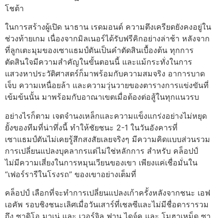
โชต้า
ในการสร้างผู้เปิด นาธาน เรดมอนด์ ความตึงเครียดยังคงอยู่ใน
ช่วงท้ายเกม เนื่องจากมิลเนอร์ได้รับฟรีคิกอย่างล่าช้า หลังจาก
ที่ลูกเตะมุมของเซาแธมป์ตันเป็นคำตัดสินเบื้องต้น ทุกการ
ตัดสินใจมีความสำคัญในขั้นตอนนี้ และแม้กระทั่งในการ
แสวงหาประวัติศาสตร์ก็มาพร้อมกับความสมจริง อาการบาด
เจ็บ ความเหนื่อยล้า และความวุ่นวายของตารางการแข่งขันที่
เข้มข้นนั้น มาพร้อมกับอาณาเขตเมื่อต้องต่อสู้ในทุกแนวรบ
อย่างไรก็ตาม เจตจำนงเหล็กและความแข็งแกร่งอย่างไม่หยุด
ยั้งของทีมที่น่าทึ่งนี้ ทำให้ชัยชนะ 2-1 ในวันอังคารที่
เซาแธมป์ตันไม่เคยรู้สึกสงสัยเลยจริงๆ มีความคิดแบบส่วนรวม
การเปลี่ยนแปลงบุคลากรแต่ไม่ใช่หลักการ สำหรับ คล็อปป์
ไม่มีความเสี่ยงในการหมุนเวียนของเขา เพียงแค่เชื่อมั่นใน
“เฟอร์รารีในโรงรถ” ของเขาอย่างเต็มที่
คล็อปป์ เลือกที่จะทำการเปลี่ยนแปลงเก้าครั้งหลังจากชนะ เอฟ
เอคัพ รอบชิงชนะเลิศเมื่อวันเสาร์ที่เชลซีและไม่มีชื่อดารารวม
ถึง ซาดิโอ มาเน่ และ เวอร์จิล ฟาน ไดจ์ค และ โมฮาเหม็ด ซา