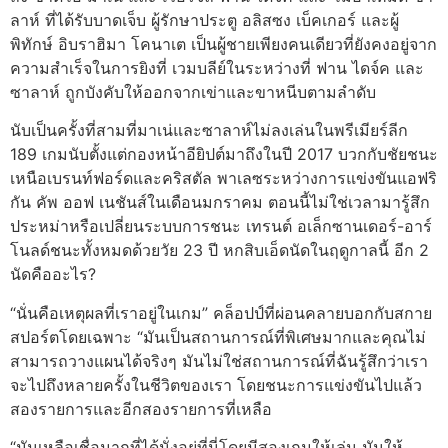
ลาห์ ที่ได้รับบาดเจ็บ ผู้รักษาประตู อลิสซง เบ็คเกอร์ และผู้
พิทักษ์ อิบราฮิมา โคนาเต เป็นผู้ชายเพียงคนเดียวที่ยังคงอยู่จาก
ความสำเร็จในการยิงที่ เวมบลีย์ในระหว่างที่ ฟาน ไดจ์ค และ
ซาลาห์ ถูกบังคับให้ออกจากเข่าและขาหนีบตามลำดับ
นับเป็นครั้งที่สามที่มาเน่และซาลาห์ไม่ลงเล่นในพรีเมียร์ลีก
189 เกมนับตั้งแต่กองหน้าอียิปต์มาถึงในปี 2017 บวกกับชัยชนะ
เหนือเบรนท์ฟอร์ดและคริสตัล พาเลซระหว่างการแข่งขันแอฟริ
กัน คัพ ออฟ เนชันส์ในเดือนมกราคม ตอนนี้ไม่ใช่เวลามารู้สึก
ประหม่าหรือเปลี่ยนระบบการชนะ เทรนต์ อเล็กซานเดอร์-อาร์
โนลด์ชนะทั้งหมดด้วยวัย 23 ปี หกสิบเอ็ดนัดในฤดูกาลนี้ อีก 2
นัดคืออะไร?
“นั่นคือเหตุผลที่เราอยู่ในเกม” คล็อปป์ที่ผ่อนคลายบอกกับสกาย
สปอร์ตโดยเฉพาะ “มันเป็นสถานการณ์ที่พิเศษมากและคุณไม่
สามารถวางแผนได้จริงๆ มันไม่ใช่สถานการณ์ที่ฉันรู้สึกว่าเรา
จะไปถึงหลายครั้งในชีวิตของเรา โดยชนะการแข่งขันไปแล้ว
สองรายการและอีกสองรายการที่เหลือ
“มันเหลือเชื่อมากที่ได้นั่งอยู่ที่นี่โดยมีสองเกมให้เล่น มันให้