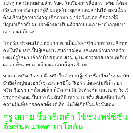
โปรตุเกส มันเลยง่ายสำหรับผมในเรื่องการสื่อสาร แต่ผมก็ต้อง
เรียนภาษาอังกฤษอยู่ดี ผมพูดโปรตุเกส และสเปนได้ ตอนนี้ผม
ต้องเรียนรู้ภาษาอังกฤษอีกภาษา มาร์ควินญอส คือคนที่มี
ปัญหาเดียวกับผม เราต้องลงเรียนด้วยกัน แต่ภาษาอังกฤษเขา
แย่กว่าผมอีกนะ”
“เซดริก ช่วยผมได้เยอะมาก เขาเป็นมืออาชีพมากช่วยเหลือทุก
คนในทีม เขาเป็นผู้เล่นประสบการณ์สูง และเคยผ่านการคว้า
แชมป์ยูโรมาแล้วกับโปรตุเกส ส่วน นูโน่ ตาวาเรส เอาแต่เรียก
ผมว่า ที-แบ็ค เขาเรียกผมแบบนี้ทุกครั้งเลย”
หาก ปาทริค วิเอร่า คือหนึ่งในตำนานผู้สร้างชื่อเสียงในยุคสมัย
อันยิ่งใหญ่ของอาร์เซนอล ฟาบิโอ วิเอร่า เด็กหนุ่มที่เห็น ปา
ทริค วิเอร่า มาตั้งแต่เด็ก ก็มีความฝันไม่ต่างกัน และเขาหวังไว้
ว่าทุกอย่างจะเป็นการเริ่มต้นที่ดี เพราะเขาตื่นเต้นเหลือเกินกับ
ความฝันที่เขารอคอยตั้งแต่เด็ก มันได้เกิดขึ้นแล้วนั่นเอง
กูรู สกาย ชี้อาร์เตต้า ใช้ช่วงพรีซีซัน
ตัดสินอนาคต บาโลกัน