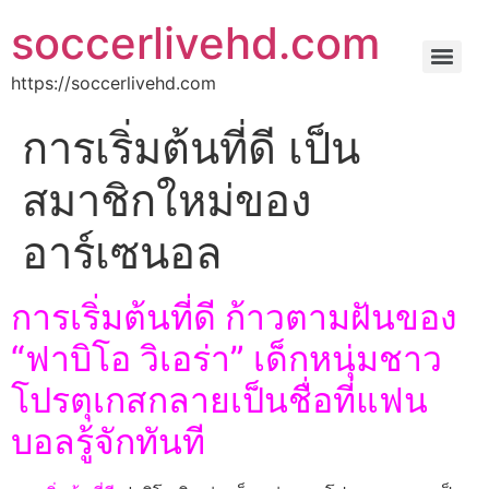
soccerlivehd.com
https://soccerlivehd.com
การเริ่มต้นที่ดี เป็น
สมาชิกใหม่ของ
อาร์เซนอล
การเริ่มต้นที่ดี ก้าวตามฝันของ
“ฟาบิโอ วิเอร่า” เด็กหนุ่มชาว
โปรตุเกสกลายเป็นชื่อที่แฟน
บอลรู้จักทันที