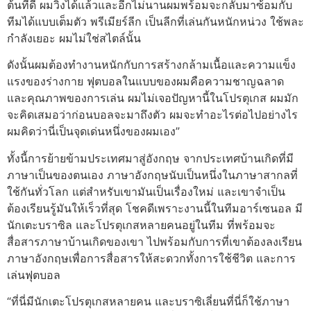
ต้นที่ดี ผมวิ่งได้แล้วและอีกไม่นานผมพร้อมจะกลับมาซ้อมกับ
ทีมได้แบบเต็มตัว พรีเมียร์ลีก เป็นลีกที่เล่นกันหนักหน่วง ใช้พละ
กำลังเยอะ ผมไม่ใช่สไตล์นั้น
ดังนั้นผมต้องทำงานหนักกับการสร้างกล้ามเนื้อและความแข็ง
แรงของร่างกาย ฟุตบอลในแบบของผมคือความชาญฉลาด
และคุณภาพของการเล่น ผมไม่เจอปัญหานี้ในโปรตุเกส ผมมัก
จะคิดเสมอว่าก่อนบอลจะมาถึงตัว ผมจะทำอะไรต่อไปอย่างไร
ผมคิดว่านี่เป็นจุดเด่นหนึ่งของผมเอง”
ทั้งนี้การย้ายข้ามประเทศมาสู่อังกฤษ จากประเทศบ้านเกิดที่มี
ภาษาเป็นของตนเอง ภาษาอังกฤษนับเป็นหนึ่งในภาษาสากลที่
ใช้กันทั่วโลก แต่สำหรับเขามันเป็นเรื่องใหม่ และเขาจำเป็น
ต้องเรียนรู้มันให้เร็วที่สุด โชคดีเพราะงานนี้ในทีมอาร์เซนอล มี
นักเตะบราซิล และโปรตุเกสหลายคนอยู่ในทีม ที่พร้อมจะ
สื่อสารภาษาบ้านเกิดของเขา ไปพร้อมกับการที่เขาต้องลงเรียน
ภาษาอังกฤษเพื่อการสื่อสารให้สะดวกทั้งการใช้ชีวิต และการ
เล่นฟุตบอล
“ที่นี่มีนักเตะโปรตุเกสหลายคน และบราซิเลี่ยนที่นี่ก็ใช้ภาษา