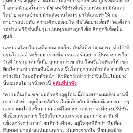
สุดท้ายของฤดูกาล”ผมมีความสุขกับ ทุกอย่างที่ ถูกรีเซ็ตและให้
โ อกาสตัวเองในการ มีช่วงพรีซีซั่นที่แข็ง แกร่งมาก,มีนักเตะ
ใหม่ บางคนเข้ามา,นําพลังงานใหม่ๆ มาให้และทําให้ ผม
สามารถประทับ ความคิดของผมใน ทีมได้อย่างเต็มที่””ผมตั้งตา
รอช่วง พรีซีซั่นเต็มรูป แบบทุกอย่างถูกรีเซ็ต ลีกถูกรีเซ็ตเป็น
ศูนย์
และมองโลกใน แง่ดีมากมายเกี่ยว กับสิ่งที่เราสามารถ ทําได้”คี
แรนโดเวลล์ จะย้ายมาร่วมทีม เรนเจอร์สอย่าง เป็นทางการใน
วันที่ 1กรกฎาคมนี้เมื่อ ถูกถามว่าเขามั่น ใจหรือไม่ที่จะให้ เซล
ติกมีความท้า ทายที่แข็งแกร่ง ขึ้นในฤดูกาลหน้าหลัง จากที่เขา
สร้างทีม ใหม่อดีตหัวหน้า คิวพีอาร์กล่าวว่า:”ฉันเป็น.ไม่อย่าง
นั้นผมคงไม่ มานั่งตรงนี้
ลูตันที่น่าทึ่ง
“ความตื่นเต้น ของผมสําหรับฤดูร้อน นี้เป็นเพราะผมเห็น งานที่
เรากําลังทํา อยู่เบื้องหลัง”เราใกล้เคียงกับ สิ่งที่ผมต้องการมากๆ
และถ้าผมได้สิ่งนั้นมา ผมจะดีใจมากๆ และเราจะมีช่วงปรีซีซั่น
ที่แข็งแกร่งมากๆ ใช้สิ่งใหม่ๆและเราจะ ออกมาจาก ทีมที่
แข็งแกร่งกว่ามาก””ผมคิดว่าทีมจะ อยู่ในจุดที่ดีกว่า ทีมที่ผม
สืบทอด มาอย่างแน่นอนเพราะ มันต่างจากทีม ที่ผมเคยย้าย