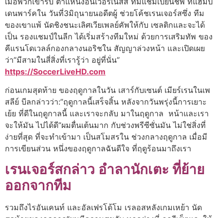
เมื่อพวกเขารับ ตําแหน่งอินเวอร์เนสส์ ทีมแชมเปี้ยนชิพ ที่แฮมป์
เดนพาร์คใน วันที่3มิถุนายนอดีตผู้ ช่วยโค้ชเรนเจอร์สซึ่ง ทีม
ของเขาแพ้ นัดชิงชนะเลิศเวียเพลย์คัพให้กับ เซลติกและจะได้
เป็น รองแชมป์ในลีก ได้เริ่มสร้างทีมใหม่ ด้วยการเสริมทัพ ของ
คีแรนโดเวลล์กองกลางนอริชใน สัญญาล่วงหน้า และเปิดเผย
ว่า”มีสามในสี่สิ่งที่เรารู้ว่า อยู่ที่นั่น”
https://SoccerLiveHD.com
ก่อนเกมสุดท้าย ของฤดูกาลในวัน เสาร์กับเซนต์ เมียร์เรนในเพ
สลีย์ บีลกล่าวว่า:”ฤดูกาลนี้เสร็จสิ้น หลังจากวันพรุ่งนี้การเยาะ
เย้ย ที่ดีในฤดูกาลนี้ และเราจะกลับ มาในฤดูกาล หน้าและเรา
จะให้มัน ไปได้ดี”ผมตื่นเต้นมาก กับช่วงพรีซีซั่นมัน ไม่ใช่สิ่งที่
ง่ายที่สุด ที่จะทําเข้ามา เป็นสโมสรใน ช่วงกลางฤดูกาล เมื่อมี
การเขียนส่วน หนึ่งของฤดูกาลฉันดีใจ ที่ฤดูร้อนมาถึงเรา
เรนเจอร์สกล่าว อําลานักเตะ ที่ย้าย
ออกจากทีม
รวมถึงไรอันเคนท์ และอัลเฟรโด้โม เรลอสหลังเกมเหย้า นัด