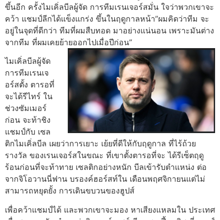
ขึ้นอีก ครั้งไมเคิ่ลบีลผู้จัด การทีมเรนเจอร์สมั่น ใจว่าพวกเขาจะ
คว้า แชมป์ลีกได้แข็งแกร่ง ขึ้นในฤดูกาลหน้า”ผมคิดว่าทีม จะ
อยู่ในจุดที่ดีกว่า ทีมที่ผมสืบทอด มาอย่างแน่นอน เพราะมันต่าง
จากทีม ที่ผมเคยย้ายออกไปเมื่อปีก่อน”
ไมเคิ่ลบีลผู้จัด
การทีมเรนเจ
อร์สตั้ง ตารอที่
จะได้รีไทร์ ใน
ช่วงซัมเมอร์
ก่อน จะท้าชิง
แชมป์กับ เซล
ติกไมเคิ่ลบีล เผยว่าการเยาะ เย้ยที่ดีให้กับฤดูกาล ที่ไร้ถ้วย
รางวัล ของเรนเจอร์สในขณะ ที่เขาตั้งตารอที่จะ ได้รีเซ็ตฤดู
ร้อนก่อนที่จะท้าทาย เซลติกอย่างหนัก บีลเข้ารับตําแหน่ง ต่อ
จากจิโอวานนี่ฟาน บรองค์ฮอร์สท์ใน เดือนพฤศจิกายนแต่ไม่
สามารถหยุดยั้ง การเดินขบวนของฮูปส์
เพื่อคว้าแชมป์ได้ และพวกเขาจะมอง หาเสียงแหลมใน ประเทศ