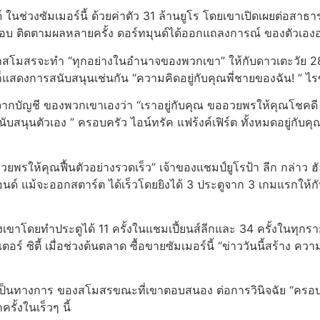
์ ในช่วงซัมเมอร์นี้ ด้วยค่าตัว 31 ล้านยูโร โดยเขาเปิดเผยต่อสาธ
อบ ติดตามผลหลายครั้ง ดอร์ทมุนด์ได้ออกแถลงการณ์ ของตัวเองอวย
ว่าสโมสรจะทํา “ทุกอย่างในอํานาจของพวกเขา” ให้กับดาวเตะวัย 28 
ก็แสดงการสนับสนุนเช่นกัน “ความคิดอยู่กับคุณพี่ชายของฉัน! ” ไ
มจากบัญชี ของพวกเขาเองว่า “เราอยู่กับคุณ ขออวยพรให้คุณโชคด
มสนับสนุนตัวเอง ” ครอบครัว ไอน์ทรัค แฟร้งค์เฟิร์ต ทั้งหมดอยู่
ยพรให้คุณฟื้นตัวอย่างรวดเร็ว” เจ้าของแชมป์ยูโรป้า ลีก กล่าว ฮั
ปอนด์ แม้จะออกสตาร์ต ได้เร็วโดยยิงได้ 3 ประตูจาก 3 เกมแรกให้
าโดยทําประตูได้ 11 ครั้งในแชมเปี้ยนส์ลีกและ 34 ครั้งในทุกรายกา
ร์ ซิตี้ เมื่อช่วงต้นตลาด ซื้อขายซัมเมอร์นี้ “ข่าววันนี้สร้าง 
่างเป็นทางการ ของสโมสรขณะที่เขาตอบสนอง ต่อการวินิจฉัย “ครอบ
รั้งในเร็วๆ นี้