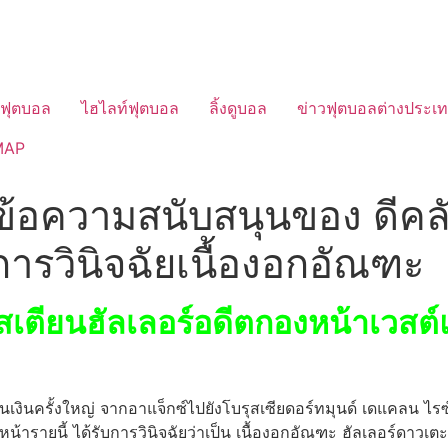
วฟุตบอล
ไฮไลท์ฟุตบอล
ลิ้งดูบอล
ข่าวฟุตบอลต่างประเ
MAP
ข้อความสนับสนุนของ ดีคลั
การวินิจฉัยเนื้องอกอัณฑะ
เตียนฮัลเลอร์อดีตกองหน้าเวสต์แ
เงินครั้งใหญ่ จากอาแจ็กซ์ไปยังโบรุสเซียดอร์ทมุนด์ เดแคลน ไรซ
หน้ารายนี้ ได้รับการวินิจฉัยว่าเป็น เนื้องอกอัณฑะ ฮัลเลอร์ดาวเต