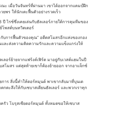
ารณะ เมื่อวันจันทร์ที่ผ่านมา เขาได้ออกจากแคมป์ฝึก
พร ให้นักเตะฟื้นตัวอย่างรวดเร็ว
ปี ไรซ์ซึ่งเคยเล่นกับฮัลเลอร์ภายใต้การคุมทีมของ
รซ์โพสต์บนทวิตเตอร์
ี กับการฟื้นตัวของคุณ” อดีตสโมสรอีกแห่งของกอง
กับคุณและส่งความคิดความรักและความแข็งแกร่งให้
ลเลอร์ย้ายจากแฟร้งค์เฟิร์ต มาอยู่กับเวสต์แฮมในปี
กับสโมสร แต่สุดท้ายเขาก็ต้องย้ายออก จากอาแจ็กซ์
ร สิ่งนี้ทําให้ดอร์ทมุนด์ พาเขากลับมาที่บุนเด
ความตกตะลึงให้กับเซบาสเตียนฮัลเลอร์ และพวกเราทุก
ครัว โบรุสเซียดอร์ทมุนด์ ทั้งหมดขอให้เซบาส