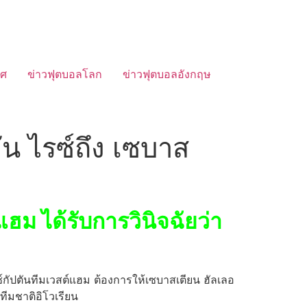
ทศ
ข่าวฟุตบอลโลก
ข่าวฟุตบอลอังกฤษ
น ไรซ์ถึง เซบาส
ฮม ได้รับการวินิจฉัยว่า
์กัปตันทีมเวสต์แฮม ต้องการให้เซบาสเตียน ฮัลเลอ
ะทีมชาติอิโวเรียน