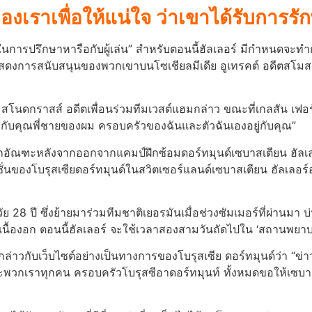
ราเพื่อให้แน่ใจ ว่าเขาได้รับการรักษาท
“ในการปรึกษาหารือกับผู้เล่น” สําหรับตอนนี้ฮัลเลอร์ มีกําหนดจะท
แสดงการสนับสนุนของพวกเขาบนโซเชียลมีเดีย อูเทรคต์ อดีตสโมสรเ
สโนดกราสส์ อดีตเพื่อนร่วมทีมเวสต์แฮมกล่าว ขณะที่เกลสัน เฟอร์
ยู่กับคุณพี่ชายของผม ครอบครัวของฉันและตัวฉันเองอยู่กับคุณ”
องอกอัณฑะหลังจากออกจากแคมป์ฝึกซ้อมดอร์ทมุนด์เซบาสเตียน ฮัลเล
ซีซั่นของโบรุสเซียดอร์ทมุนด์ในสวิตเซอร์แลนด์เซบาสเตียน ฮัลเลอร
ย 28 ปี ซึ่งย้ายมาร่วมทีมชาติเยอรมันเมื่อช่วงซัมเมอร์ที่ผ่านมา บ
ีเนื้องอก ตอนนี้ฮัลเลอร์ จะใช้เวลาสองสามวันถัดไปใน ‘สถานพยา
กล่าวกับเว็บไซต์อย่างเป็นทางการของโบรุสเซีย ดอร์ทมุนด์ว่า “ข่า
ะพวกเราทุกคน ครอบครัวโบรุสซีอาดอร์ทมุนท์ ทั้งหมดขอให้เซบาสเ