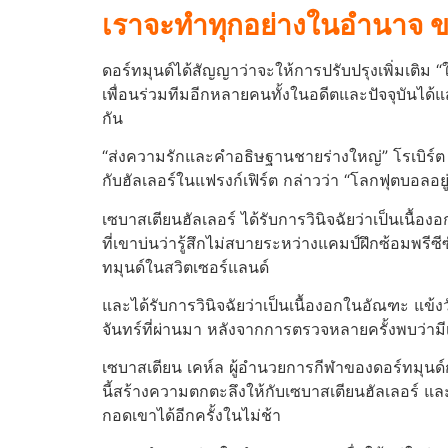
เราจะทําทุกอย่างในอํานาจ ของเ
ดอร์ทมุนด์ได้สัญญาว่าจะให้การปรับปรุงเพิ่มเติม 
เพื่อนร่วมทีมอีกหลายคนทั้งในอดีตและปัจจุบันได้
กัน
“ส่งความรักและคําอธิษฐานชายร่างใหญ่” โรเบิร์ต 
กับฮัลเลอร์ในแฟรงก์เฟิร์ต กล่าวว่า “โลกฟุตบอลอ
เซบาสเตียนฮัลเลอร์ ได้รับการวินิจฉัยว่าเป็นเนื้
ที่เขาบ่นว่ารู้สึกไม่สบายระหว่างแคมป์ฝึกซ้อมพรี
ทมุนด์ในสวิตเซอร์แลนด์
และได้รับการวินิจฉัยว่าเป็นเนื้องอกในอัณฑะ แข้งวั
จันทร์ที่ผ่านมา หลังจากการตรวจหลายครั้งพบว่าม
เซบาส
เตียน เคห์ล ผู้อํานวยการกีฬาของดอร์ทมุนด์
นี้สร้างความตกตะลึงให้กับเซบาสเตียนฮัลเลอร์ แล
กอดเขาได้อีกครั้งในไม่ช้า