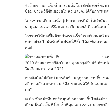
ซึ่งย้ายจากอาแจ็กซ์ มาร่วมทีมโบรุสเซีย ดอร์ทมุนด
ซ้อม ช่วงพรีซีซั่นของสโมสร และจะได้รับการทดส
โดยเซบาสเตียน เคห์ล ผู้อํานวยการกีฬาให้คํามั่น
มานูเอล เปลเลกรินี และ ดาวิด มอยส์ ที่เวสต์แฮม 
“ภาวนาให้คุณฟื้นตัวอย่างรวดเร็ว” เวสต์แฮมเสริ
หน้าอย่าง ไอน์ทรัคท์ แฟร้งค์เฟิร์ต ได้ส่งข้อควา
คุณ!
ขออว
2019 ด้วยค่าตัวสถิติสโมสร มูลค่าสูงถึง 45 ล้าน
ในเดือนมกราคม 2021
เขาเติบโตให้กับสโมสรดัตช์ ในฤดูกาลแรกเต็ม ของเข
สลีกา หลังจากขายเออร์ลิง ฮาแลนด์ให้กับแมนเชสเตอ
คน”
เคห์ล หัวหน้าทีมดอร์ทมุนด์ กล่าวกับเว็บไซต์อย
เตียน ฟื้นตัวเต็มที่โดยเร็วที่สุด และเราจะกอดเขาอีกค