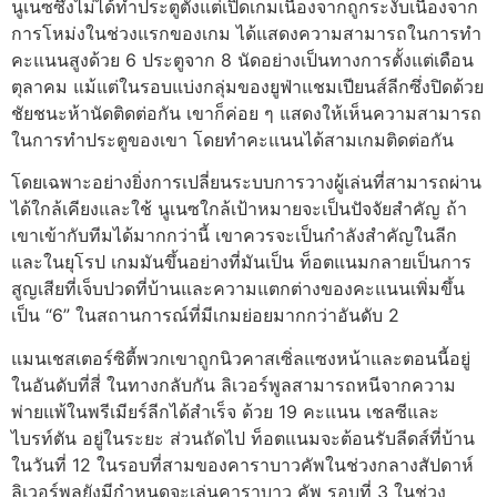
นูเนซซึ่งไม่ได้ทำประตูตั้งแต่เปิดเกมเนื่องจากถูกระงับเนื่องจาก
การโหม่งในช่วงแรกของเกม ได้แสดงความสามารถในการทำ
คะแนนสูงด้วย 6 ประตูจาก 8 นัดอย่างเป็นทางการตั้งแต่เดือน
ตุลาคม แม้แต่ในรอบแบ่งกลุ่มของยูฟ่าแชมเปียนส์ลีกซึ่งปิดด้วย
ชัยชนะห้านัดติดต่อกัน เขาก็ค่อย ๆ แสดงให้เห็นความสามารถ
ในการทำประตูของเขา โดยทำคะแนนได้สามเกมติดต่อกัน
โดยเฉพาะอย่างยิ่งการเปลี่ยนระบบการวางผู้เล่นที่สามารถผ่าน
ได้ใกล้เคียงและใช้ นูเนซใกล้เป้าหมายจะเป็นปัจจัยสำคัญ ถ้า
เขาเข้ากับทีมได้มากกว่านี้ เขาควรจะเป็นกำลังสำคัญในลีก
และในยุโรป เกมมันขึ้นอย่างที่มันเป็น ท็อตแนมกลายเป็นการ
สูญเสียที่เจ็บปวดที่บ้านและความแตกต่างของคะแนนเพิ่มขึ้น
เป็น “6” ในสถานการณ์ที่มีเกมย่อยมากกว่าอันดับ 2
แมนเชสเตอร์ซิตี้พวกเขาถูกนิวคาสเซิ่ลแซงหน้าและตอนนี้อยู่
ในอันดับที่สี่ ในทางกลับกัน ลิเวอร์พูลสามารถหนีจากความ
พ่ายแพ้ในพรีเมียร์ลีกได้สำเร็จ ด้วย 19 คะแนน เชลซีและ
ไบรท์ตัน อยู่ในระยะ ส่วนถัดไป ท็อตแนมจะต้อนรับลีดส์ที่บ้าน
ในวันที่ 12 ในรอบที่สามของคาราบาวคัพในช่วงกลางสัปดาห์
ลิเวอร์พูลยังมีกำหนดจะเล่นคาราบาว คัพ รอบที่ 3 ในช่วง