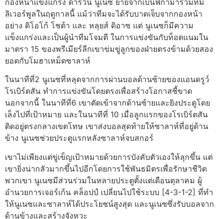
กองหน้าแข็งแกร่ง ดาร์วิน นูเนซ ย้ายจากเบนฟิก้ามาร่วมทีม
ลิเวอร์พูลในฤดูกาลนี้ แม้ว่าทีมจะได้รับบาดเจ็บจากกองหน้า
อย่าง ดิโอโก้ โชต้า และ หลุยส์ ดิอาซ แต่ นูเนซก็มีความ
แข็งแกร่งและเป็นผู้นำทีมโจมตี ในการแข่งขันกับท็อตแนมใน
มาตรา 15 ของพรีเมียร์ลีกเขาข่มขู่ลูกของฝ่ายตรงข้ามด้วยสอง
ยอดกับโมฮาเหม็ดซาลาห์
ในนาทีที่2 นูเนซที่หลุดจากการผ่านบอลด้านซ้ายของแอนดรูว์
โรเบิร์ตสัน ทำการแข่งขันโดยตรงเพื่อสร้างโอกาสชี้ขาด
นอกจากนี้ ในนาทีที่6 เขาตัดเข้าจากด้านซ้ายและยิงประตูโดย
เล็งไปที่เป้าหมาย และในนาทีที่ 10 เมื่อลูกแรกของโรเบิร์ตสัน
ติดอยู่ตรงกลางเขตโทษ เขาส่งบอลสุดท้ายให้ซาลาห์ที่อยู่ด้าน
ข้าง นูเนซช่วยประตูแรกหลังซาลาห์จบสกอร์
เขาไม่เพียงแต่ขู่เข็ญเป้าหมายด้วยการบังคับตัวเองให้ลุกขึ้น แต่
เขายิ่งน่ากลัวมากขึ้นไปอีกโดยการใช้พันธมิตรเพื่อรักษาชีวิต
พวกเขา นูเนซมีส่วนร่วมในหลายประตูตั้งแต่เดือนตุลาคม ผู้
อำนวยการเจอร์เก้น คล็อปป์ เปลี่ยนไปใช้ระบบ [4-3-1-2] ที่ทำ
ให้นูเนซและซาลาห์ได้ประโยชน์สูงสุด และนูเนซซึ่งรับบอลจาก
ด้านข้างและสร้างจังหวะ